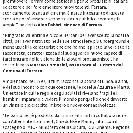
promuovere Ferrara come set ideale per le produzioni italiane
ed estere e per fare emergere nuovi talenti. Ferrara,
storicamente legata al cinema, è parte integrante di questa
storia e potrà essere riscoperta da un pubblico sempre più
ampio", ha detto
Alan Fabbri, sindaco di Ferrara
.
"Ringrazio Valentina e Nicole Bertani per aver scelto la nostra
città, per aver ritrovato nelle sue atmosfere più underground e
meno usuali le caratteristiche che hanno ispirato la vera storia
raccontata, caratterizzata dal suo sguardo nuovo capace di
farci entrare nella visione delle giovani protagoniste", ha
sottolineato
Matteo Fornasini, assessore al Turismo del
Comune di Ferrara
.
Ambientato nel 1997, il film racconta la storia di Linda, 8 anni,
e del suo incontro con due coetanee, le sorelle Azzurra e Marta.
Un'estate in cui le regole degli adulti si rivelano fragili e i
bambini imparano a vedere il mondo per quello che è davvero:
un viaggio tra crescita, mistero e nuova consapevolezza.
"Le bambine" è prodotto da Emma Film Srl in collaborazione
con Adler Entertainment, Cinédokkè e Manny Film, con il
sostegno di MIC - Ministero della Cultura, RAI Cinema, Regione