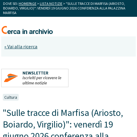
DOVE SEI:
HOMEPAGE
>
LISTA NOTIZIE
> "SULLE TRACCE DI MARFISA (ARIOSTO,
BOIARDO, VIRGILIO)": VENERDÌ 19 GIUGNO 2026 CONFERENZA ALLA PALAZZINA
MARFISA
« Vai alla ricerca
Cultura
"Sulle tracce di Marfisa (Ariosto,
Boiardo, Virgilio)": venerdì 19
giugno 2026 conferenza alla