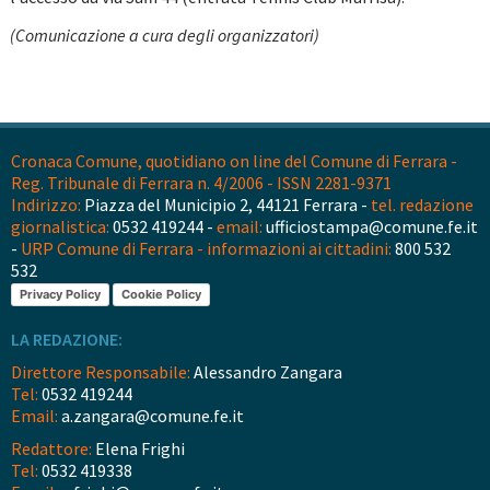
(Comunicazione a cura degli organizzatori)
Cronaca Comune, quotidiano on line del Comune di Ferrara -
Reg. Tribunale di Ferrara n. 4/2006 - ISSN 2281-9371
Indirizzo:
Piazza del Municipio 2, 44121 Ferrara -
tel. redazione
giornalistica:
0532 419244 -
email:
ufficiostampa@comune.fe.it
-
URP Comune di Ferrara - informazioni ai cittadini:
800 532
532
Privacy Policy
Cookie Policy
LA REDAZIONE:
Direttore Responsabile:
Alessandro Zangara
Tel:
0532 419244
Email:
a.zangara@comune.fe.it
Redattore:
Elena Frighi
Tel:
0532 419338