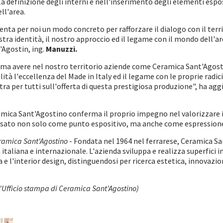
a definizione degli interni e nell'inserimento degli elementi esposi
ll'area.
nta per noi un modo concreto per rafforzare il dialogo con il terri
stra identità, il nostro approccio ed il legame con il mondo dell'a
'Agostin, ing.
Manuzzi.
tima avere nel nostro territorio aziende come Ceramica Sant'Agost
à l'eccellenza del Made in Italy ed il legame con le proprie radici.
tra per tutti sull'offerta di questa prestigiosa produzione", ha ag
amica Sant'Agostino conferma il proprio impegno nel valorizzare il
sato non solo come punto espositivo, ma anche come espressione 
ramica Sant'Agostino
- Fondata nel 1964 nel ferrarese, Ceramica S
italiana e internazionale. L'azienda sviluppa e realizza superfici i
ra e l'interior design, distinguendosi per ricerca estetica, innova
'Ufficio stampa di Ceramica Sant'Agostino)