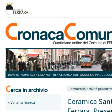
DOVE SEI:
HOMEPAGE
>
LISTA NOTIZIE
> CERAMICA SANT'AGOSTINO INAUGURA UNA
Commercio Attività produtti
Ceramica Sant'
« Vai alla ricerca
Ferrara. Prese