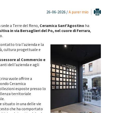
26-06-2026 /
A parer mio
 sede a Terre del Reno,
Ceramica Sant'Agostino
ha
iva in via Bersaglieri del Po, nel cuore di Ferrara
,
o.
contatto tra l'azienda e la
tà, cultura progettuale e
ssessore al Commercio e
anti dell'azienda e agli
ina vuole offrire a
l mondo Ceramica
ollezioni esposte presso lo
lenza territoriale
le.
 situato in una delle vie
contesto che ha comportato