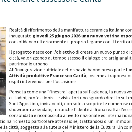
Realtà di riferimento della manifattura ceramica italiana con
inaugurato
giovedì 25 giugno 2026 una nuova vetrina esposit
consolidando ulteriormente il proprio legame con il territori
Il progetto nasce con l'obiettivo di creare un nuovo punto di 
città, valorizzando al tempo stesso il dialogo tra artigianali
patrimonio urbano.
All'inaugurazione ufficiale dello spazio hanno preso parte l'
a
Attività produttive Francesco Carità
, insieme ai rappresent
ospiti intervenuti per l'occasione.
Pensata come una "finestra" aperta sull'azienda, la nuova vetr
cittadini, professionisti e visitatori uno sguardo diretto su
Sant'Agostino, invitandoli, non solo a scoprire le numerose c
showroom aziendale, ma anche l'identità di una realtà d'eccel
consolidata e riconosciuta a livello nazionale ed internaziona
zio ha richiesto particolare attenzione, trattandosi di un immobile
 della città, soggetta alla tutela del Ministero della Cultura. Un 