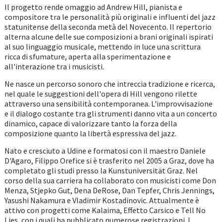
Il progetto rende omaggio ad Andrew Hill, pianista e
compositore tra le personalità più originali e influenti del jazz
statunitense della seconda metà del Novecento. Il repertorio
alterna alcune delle sue composizioni a brani originali ispirati
al suo linguaggio musicale, mettendo in luce una scrittura
ricca di sfumature, aperta alla sperimentazione e
all'interazione tra i musicisti.
Ne nasce un percorso sonoro che intreccia tradizione e ricerca,
nel quale le suggestioni dell'opera di Hill vengono rilette
attraverso una sensibilità contemporanea. L'improvvisazione
e il dialogo costante tra gli strumenti danno vita a un concerto
dinamico, capace di valorizzare tanto la forza della
composizione quanto la libertà espressiva del jazz.
Nato e cresciuto a Udine e formatosi con il maestro Daniele
D'Agaro, Filippo Orefice si è trasferito nel 2005 a Graz, dove ha
completato gli studi presso la Kunstuniversität Graz. Nel
corso della sua carriera ha collaborato con musicisti come Don
Menza, Stjepko Gut, Dena DeRose, Dan Tepfer, Chris Jennings,
Yasushi Nakamura e Vladimir Kostadinovic. Attualmente è
attivo con progetti come Kalaima, Effetto Carsico e Tell No
Lies, con i quali ha pubblicato numerose registrazioni. I