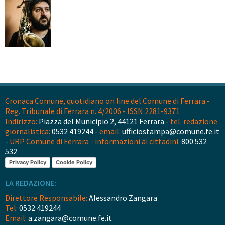
Cronaca Comune, quotidiano on line del Comune di Ferrara -
Reg. Tribunale di Ferrara n. 4/2006 - ISSN 2281-9371
Indirizzo:
Piazza del Municipio 2, 44121 Ferrara -
tel. redazione
giornalistica:
0532 419244 -
email:
ufficiostampa@comune.fe.it
-
URP Comune di Ferrara - informazioni ai cittadini:
800 532
532
Privacy Policy
Cookie Policy
LA REDAZIONE:
Direttore Responsabile:
Alessandro Zangara
Tel:
0532 419244
Email:
a.zangara@comune.fe.it