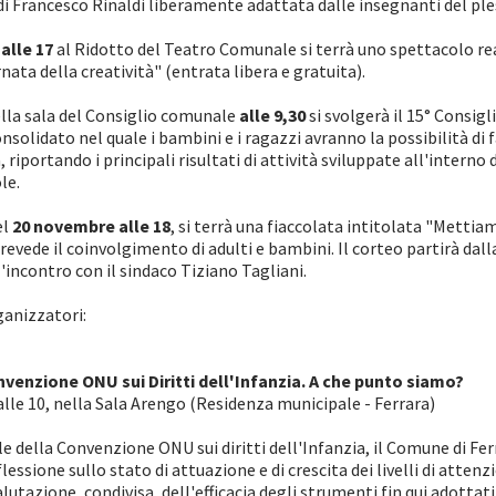
di Francesco Rinaldi liberamente adattata dalle insegnanti del ples
alle 17
al Ridotto del Teatro Comunale si terrà uno spettacolo real
nata della creatività" (entrata libera e gratuita).
lla sala del Consiglio comunale
alle 9,30
si svolgerà il 15° Consig
olidato nel quale i bambini e i ragazzi avranno la possibilità di f
 riportando i principali risultati di attività sviluppate all'interno
le.
el
20 novembre alle 18
, si terrà una fiaccolata intitolata "Mettiamo
ede il coinvolgimento di adulti e bambini. Il corteo partirà dalla
'incontro con il sindaco Tiziano Tagliani.
ganizzatori:
nvenzione ONU sui Diritti dell'Infanzia. A che punto siamo?
lle 10, nella Sala Arengo (Residenza municipale - Ferrara)
e della Convenzione ONU sui diritti dell'Infanzia, il Comune di Fe
essione sullo stato di attuazione e di crescita dei livelli di attenzi
valutazione, condivisa, dell'efficacia degli strumenti fin qui adottat