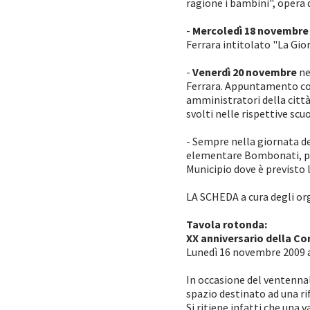
ragione i bambini", opera 
-
Mercoledì 18 novembre 
Ferrara intitolato "La Gior
-
Venerdì 20 novembre
ne
Ferrara. Appuntamento cons
amministratori della città,
svolti nelle rispettive scuo
- Sempre nella giornata d
elementare Bombonati, prev
Municipio dove è previsto l
LA SCHEDA a cura degli or
Tavola rotonda:
XX anniversario della Co
Lunedì 16 novembre 2009 a
In occasione del ventennal
spazio destinato ad una rifl
Si ritiene infatti che una 