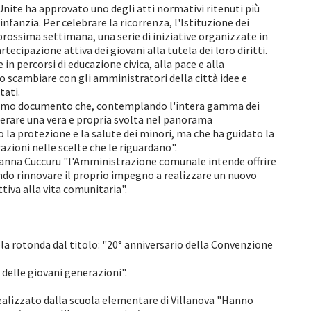
nite ha approvato uno degli atti normativi ritenuti più
infanzia. Per celebrare la ricorrenza, l'Istituzione dei
 prossima settimana, una serie di iniziative organizzate in
cipazione attiva dei giovani alla tutela dei loro diritti.
in percorsi di educazione civica, alla pace e alla
no scambiare con gli amministratori della città idee e
tati.
sissimo documento che, contemplando l'intera gamma dei
i generare una vera e propria svolta nel panorama
a protezione e la salute dei minori, ma che ha guidato la
zioni nelle scelte che le riguardano".
iovanna Cuccuru "l'Amministrazione comunale intende offrire
ndendo rinnovare il proprio impegno a realizzare un nuovo
tiva alla vita comunitaria".
ola rotonda dal titolo: "20° anniversario della Convenzione
delle giovani generazioni".
realizzato dalla scuola elementare di Villanova "Hanno