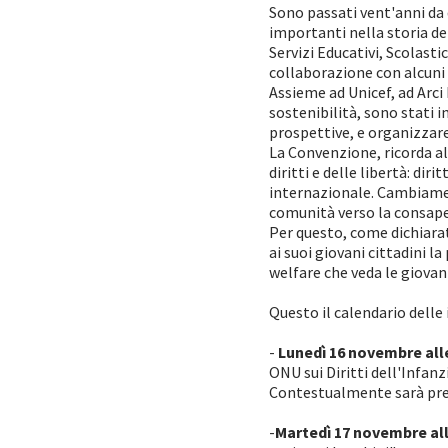
Sono passati vent'anni da 
importanti nella storia del
Servizi Educativi, Scolasti
collaborazione con alcuni 
Assieme ad Unicef, ad Arci 
sostenibilità, sono stati 
prospettive, e organizzare
La Convenzione, ricorda a
diritti e delle libertà: dir
internazionale. Cambiamen
comunità verso la consape
Per questo, come dichiarat
ai suoi giovani cittadini l
welfare che veda le giovan
Questo il calendario delle 
-
Lunedì 16 novembre all
ONU sui Diritti dell'Infan
Contestualmente sarà prese
-
Martedì 17 novembre all