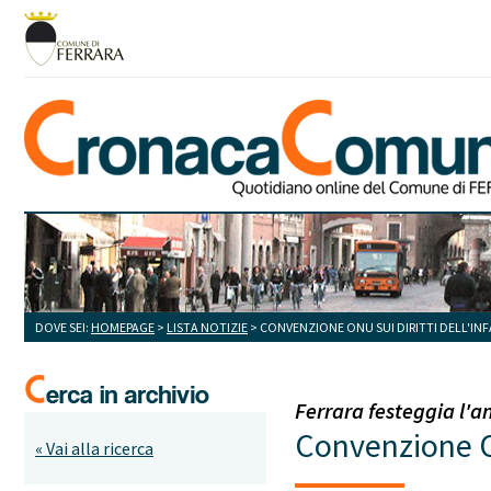
DOVE SEI:
HOMEPAGE
>
LISTA NOTIZIE
> CONVENZIONE ONU SUI DIRITTI DELL'INF
Ferrara festeggia l'an
Convenzione On
« Vai alla ricerca