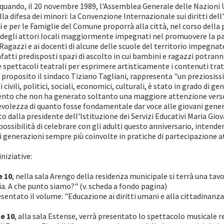
quando, il 20 novembre 1989, l'Assemblea Generale delle Nazioni U
la difesa dei minori: la Convenzione Internazionale sui diritti dell'
ci e per le Famiglie del Comune proporrà alla città, nel corso della
degli attori locali maggiormente impegnati nel promuovere la parte
Ragazzi e ai docenti di alcune delle scuole del territorio impegnate 
infatti predisposti spazi di ascolto in cui bambini e ragazzi potran
 spettacoli teatrali per esprimere artisticamente i contenuti trat
l proposito il sindaco Tiziano Tagliani, rappresenta "un prezio
itti civili, politici, sociali, economici, culturali, è stato in grado d
to che non ha generato soltanto una maggiore attenzione verso l
volezza di quanto fosse fondamentale dar voce alle giovani genera
o dalla presidente dell'Istituzione dei Servizi Educativi Maria G
a possibilità di celebrare con gli adulti questo anniversario, inte
i generazioni sempre più coinvolte in pratiche di partecipazione at
iniziative:
e 10
, nella sala Arengo della residenza municipale si terrà una tav
zia. A che punto siamo?" (v. scheda a fondo pagina)
ntato il volume: "Educazione ai diritti umani e alla cittadinanza 
e 10
, alla sala Estense, verrà presentato lo spettacolo musicale 