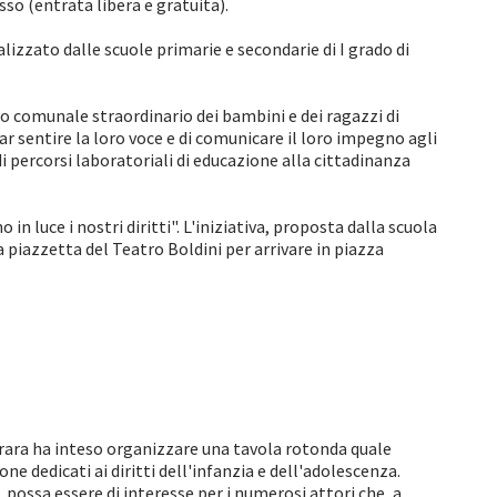
so (entrata libera e gratuita).
izzato dalle scuole primarie e secondarie di I grado di
lio comunale straordinario dei bambini e dei ragazzi di
ar sentire la loro voce e di comunicare il loro impegno agli
 di percorsi laboratoriali di educazione alla cittadinanza
 in luce i nostri diritti". L'iniziativa, proposta dalla scuola
 piazzetta del Teatro Boldini per arrivare in piazza
rrara ha inteso organizzare una tavola rotonda quale
one dedicati ai diritti dell'infanzia e dell'adolescenza.
i, possa essere di interesse per i numerosi attori che, a