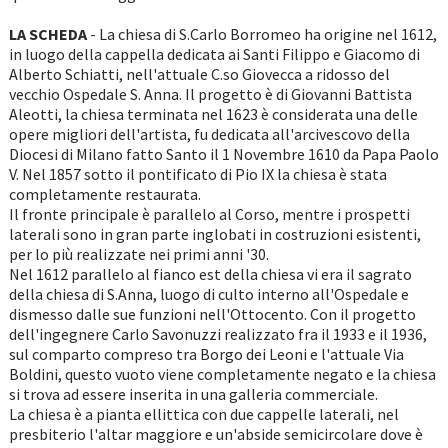
LA SCHEDA
- La chiesa di S.Carlo Borromeo ha origine nel 1612,
in luogo della cappella dedicata ai Santi Filippo e Giacomo di
Alberto Schiatti, nell'attuale C.so Giovecca a ridosso del
vecchio Ospedale S. Anna. Il progetto è di Giovanni Battista
Aleotti, la chiesa terminata nel 1623 è considerata una delle
opere migliori dell'artista, fu dedicata all'arcivescovo della
Diocesi di Milano fatto Santo il 1 Novembre 1610 da Papa Paolo
V. Nel 1857 sotto il pontificato di Pio IX la chiesa è stata
completamente restaurata.
Il fronte principale è parallelo al Corso, mentre i prospetti
laterali sono in gran parte inglobati in costruzioni esistenti,
per lo più realizzate nei primi anni '30.
Nel 1612 parallelo al fianco est della chiesa vi era il sagrato
della chiesa di S.Anna, luogo di culto interno all'Ospedale e
dismesso dalle sue funzioni nell'Ottocento. Con il progetto
dell'ingegnere Carlo Savonuzzi realizzato fra il 1933 e il 1936,
sul comparto compreso tra Borgo dei Leoni e l'attuale Via
Boldini, questo vuoto viene completamente negato e la chiesa
si trova ad essere inserita in una galleria commerciale.
La chiesa è a pianta ellittica con due cappelle laterali, nel
presbiterio l'altar maggiore e un'abside semicircolare dove è