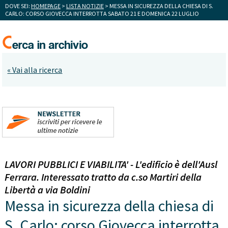
DOVE SEI:
HOMEPAGE
>
LISTA NOTIZIE
> MESSA IN SICUREZZA DELLA CHIESA DI S.
CARLO: CORSO GIOVECCA INTERROTTA SABATO 21 E DOMENICA 22 LUGLIO
« Vai alla ricerca
LAVORI PUBBLICI E VIABILITA' - L'edificio è dell'Ausl
Ferrara. Interessato tratto da c.so Martiri della
Libertà a via Boldini
Messa in sicurezza della chiesa di
S. Carlo: corso Giovecca interrotta