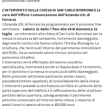
prossimità del cantiere.
L'INTERVENTO SULLA CHIESA DI SAN CARLO BORROMEO (a
cura dell'Ufficio Comunicazione dell'Azienda USL di
Ferrara)
L'Azienda USL di Ferrara ha programmato per il prossimo fine
settimana -
sabato 21 dalle 7 fino alle 24 di domenica 22
luglio
- un intervento alla chiesa di San Carlo Borromeo per la
messa in sicurezza del campanile, fortemente danneggiato
dagli eventi sismici che hanno colpito l'Emilia-Romagna. La
struttura, che rientra all'interno del patrimonio immobiliare
dell'AUSL, ha un notevole valore storico-artistico nel
panorama cittadino.
L'intervento verrà effettuato attraverso una ditta
specializzata, intervenuta anche a L'Aquila dopo il terremoto,
per il ripristino e la messa in sicurezza di edifici danneggiati.
Nelle prossime settimane partiranno anche i lavori,
precedentemente appaltati, di consolidamento della chiesa.
L'intervento prevede la cerchiatura con fibre al carbonio della
parte superiore dell'edificio e il rafforzamento delle strutture
portanti della copertura, salvaguardando il patrimonio
pittorico conservato all'interno della chiesa. L'importo di
questi lavori si aggira attorno ai 450.000 euro.