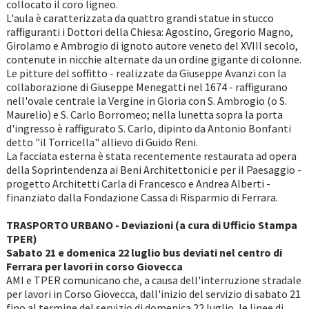
collocato il coro ligneo.
L'aula è caratterizzata da quattro grandi statue in stucco
raffiguranti i Dottori della Chiesa: Agostino, Gregorio Magno,
Girolamo e Ambrogio di ignoto autore veneto del XVIII secolo,
contenute in nicchie alternate da un ordine gigante di colonne.
Le pitture del soffitto - realizzate da Giuseppe Avanzi con la
collaborazione di Giuseppe Menegatti nel 1674 - raffigurano
nell'ovale centrale la Vergine in Gloria con S. Ambrogio (o S.
Maurelio) e S. Carlo Borromeo; nella lunetta sopra la porta
d'ingresso è raffigurato S. Carlo, dipinto da Antonio Bonfanti
detto "il Torricella" allievo di Guido Reni.
La facciata esterna è stata recentemente restaurata ad opera
della Soprintendenza ai Beni Architettonici e per il Paesaggio -
progetto Architetti Carla di Francesco e Andrea Alberti -
finanziato dalla Fondazione Cassa di Risparmio di Ferrara.
TRASPORTO URBANO - Deviazioni (a cura di Ufficio Stampa
TPER)
Sabato 21 e domenica 22 luglio bus deviati nel centro di
Ferrara per lavori in corso Giovecca
AMI e TPER comunicano che, a causa dell'interruzione stradale
per lavori in Corso Giovecca, dall'inizio del servizio di sabato 21
fino al termine del servizio di domenica 22 luglio, le linee di