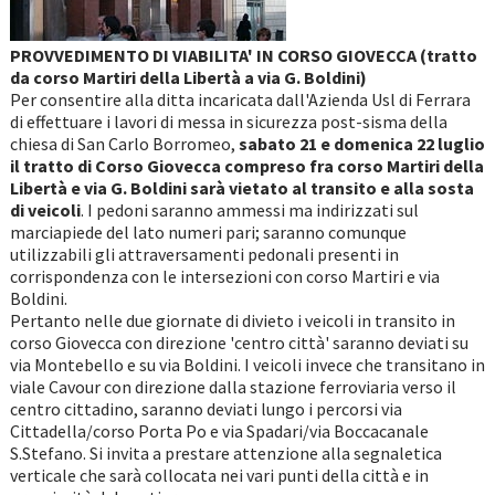
PROVVEDIMENTO DI VIABILITA' IN CORSO GIOVECCA (tratto
da corso Martiri della Libertà a via G. Boldini)
Per consentire alla ditta incaricata dall'Azienda Usl di Ferrara
di effettuare i lavori di messa in sicurezza post-sisma della
chiesa di San Carlo Borromeo,
sabato 21 e domenica 22 luglio
il tratto di Corso Giovecca compreso fra corso Martiri della
Libertà e via G. Boldini sarà vietato al transito e alla sosta
di veicoli
. I pedoni saranno ammessi ma indirizzati sul
marciapiede del lato numeri pari; saranno comunque
utilizzabili gli attraversamenti pedonali presenti in
corrispondenza con le intersezioni con corso Martiri e via
Boldini.
Pertanto nelle due giornate di divieto i veicoli in transito in
corso Giovecca con direzione 'centro città' saranno deviati su
via Montebello e su via Boldini. I veicoli invece che transitano in
viale Cavour con direzione dalla stazione ferroviaria verso il
centro cittadino, saranno deviati lungo i percorsi via
Cittadella/corso Porta Po e via Spadari/via Boccacanale
S.Stefano. Si invita a prestare attenzione alla segnaletica
verticale che sarà collocata nei vari punti della città e in