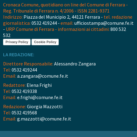
Cronaca Comune, quotidiano on line del Comune di Ferrara -
Reg. Tribunale di Ferrara n. 4/2006 - ISSN 2281-9371
Indirizzo:
Piazza del Municipio 2, 44121 Ferrara -
tel. redazione
giornalistica:
0532 419244 -
email:
ufficiostampa@comune.fe.it
-
URP Comune di Ferrara - informazioni ai cittadini:
800 532
532
Privacy Policy
Cookie Policy
LA REDAZIONE:
Direttore Responsabile:
Alessandro Zangara
Tel:
0532 419244
Email:
a.zangara@comune.fe.it
Redattore:
Elena Frighi
Tel:
0532 419338
Email:
e.frighi@comune.fe.it
Redazione:
Giorgia Mazzotti
Tel:
0532 419568
Email:
g.mazzotti@comune.fe.it