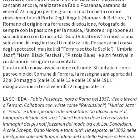
cantanti ancora, realizzate da Fabio Possanza, saranno da
venerdì 22 maggio per tre giorni in mostra nella cornice
rinascimentale di Porta Degli Angeli (Rampari di Belfiore, 1).
Romano di origine ma ferrarese di adozione, fotografo da
sempre con la passione per la musica, l'autore si ripropone al
suo pubblico con la raccolta "Good Vibrations". In mostra una
selezione dei migliori scatti realizzati da Possanza nel corso
degli spettacoli musicali di "Ferrara sotto le Stelle", "Umbria
Jazz", "Narni Black Festival", "Pistoia Blues" e altri festival in
cui da anni è fotografo accreditato.
Curata dalla nuova associazione culturale 'Stileitalico' con il
patrocinio del Comune di Ferrara, la rassegna sarà aperta dal
22 al 24 maggio (dalle 10 alle 13 e dalle 16 alle 19). L'
inaugurazione si terrà venerdì 22 maggio alle 17.
LA SCHEDA -
Fabio Possanza, nato a Roma nel 1957, vive e lavora
a Ferrara. Collabora con riviste come "Percussioni", "Musica Jazz"
e "Photo" e altre specializzate del settore. Da alcuni anni e' il
fotografo ufficiale del Jazz Club di Ferrara dove ha realizzato
immagini dei più noti jazzmen del modo tra cui: Lou Donaldson,
Archie Schepp, Dado Moroni e tanti altri. Ha esposto nel 2002 nelle
prestigiose sale dell'Imbarcadero del Castello Estense di Ferrara