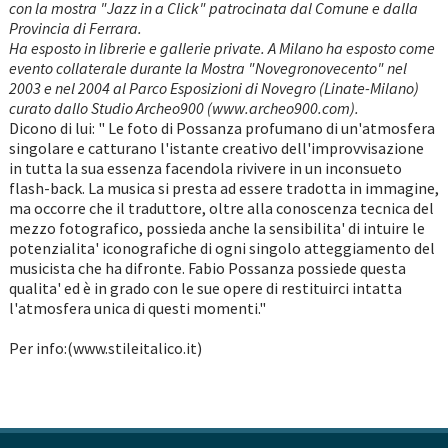
con la mostra "Jazz in a Click" patrocinata dal Comune e dalla
Provincia di Ferrara.
Ha esposto in librerie e gallerie private. A Milano ha esposto come
evento collaterale durante la Mostra "Novegronovecento" nel
2003 e nel 2004 al Parco Esposizioni di Novegro (Linate-Milano)
curato dallo Studio Archeo900 (www.archeo900.com).
Dicono di lui: " Le foto di Possanza profumano di un'atmosfera
singolare e catturano l'istante creativo dell'improvvisazione
in tutta la sua essenza facendola rivivere in un inconsueto
flash-back. La musica si presta ad essere tradotta in immagine,
ma occorre che il traduttore, oltre alla conoscenza tecnica del
mezzo fotografico, possieda anche la sensibilita' di intuire le
potenzialita' iconografiche di ogni singolo atteggiamento del
musicista che ha difronte. Fabio Possanza possiede questa
qualita' ed è in grado con le sue opere di restituirci intatta
l'atmosfera unica di questi momenti."
Per info:(www.stileitalico.it)