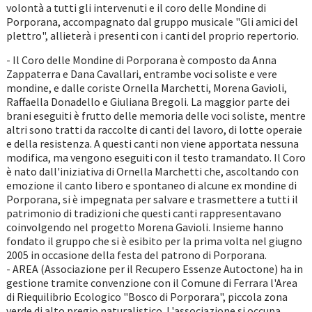
volontà a tutti gli intervenuti e il coro delle Mondine di
Porporana, accompagnato dal gruppo musicale "Gli amici del
plettro", allieterà i presenti con i canti del proprio repertorio.
- Il Coro delle Mondine di Porporana è composto da Anna
Zappaterra e Dana Cavallari, entrambe voci soliste e vere
mondine, e dalle coriste Ornella Marchetti, Morena Gavioli,
Raffaella Donadello e Giuliana Bregoli. La maggior parte dei
brani eseguiti è frutto delle memoria delle voci soliste, mentre
altri sono tratti da raccolte di canti del lavoro, di lotte operaie
e della resistenza. A questi canti non viene apportata nessuna
modifica, ma vengono eseguiti con il testo tramandato. Il Coro
è nato dall'iniziativa di Ornella Marchetti che, ascoltando con
emozione il canto libero e spontaneo di alcune ex mondine di
Porporana, si è impegnata per salvare e trasmettere a tutti il
patrimonio di tradizioni che questi canti rappresentavano
coinvolgendo nel progetto Morena Gavioli. Insieme hanno
fondato il gruppo che si è esibito per la prima volta nel giugno
2005 in occasione della festa del patrono di Porporana.
- AREA (Associazione per il Recupero Essenze Autoctone) ha in
gestione tramite convenzione con il Comune di Ferrara l'Area
di Riequilibrio Ecologico "Bosco di Porporara", piccola zona
verde di alto pregio naturalistico. L'associazione si occupa