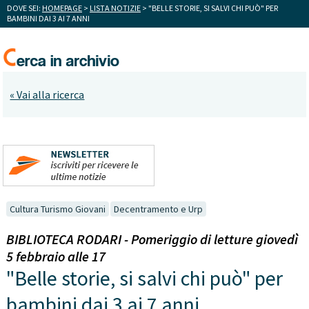
DOVE SEI:
HOMEPAGE
>
LISTA NOTIZIE
> "BELLE STORIE, SI SALVI CHI PUÒ" PER
BAMBINI DAI 3 AI 7 ANNI
« Vai alla ricerca
Cultura Turismo Giovani
Decentramento e Urp
BIBLIOTECA RODARI - Pomeriggio di letture giovedì
5 febbraio alle 17
"Belle storie, si salvi chi può" per
bambini dai 3 ai 7 anni