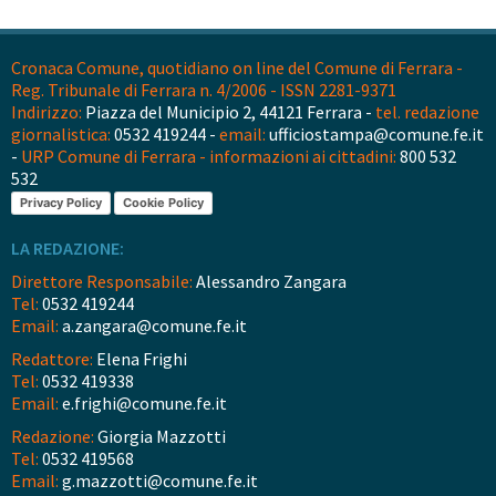
Cronaca Comune, quotidiano on line del Comune di Ferrara -
Reg. Tribunale di Ferrara n. 4/2006 - ISSN 2281-9371
Indirizzo:
Piazza del Municipio 2, 44121 Ferrara -
tel. redazione
giornalistica:
0532 419244 -
email:
ufficiostampa@comune.fe.it
-
URP Comune di Ferrara - informazioni ai cittadini:
800 532
532
Privacy Policy
Cookie Policy
LA REDAZIONE:
Direttore Responsabile:
Alessandro Zangara
Tel:
0532 419244
Email:
a.zangara@comune.fe.it
Redattore:
Elena Frighi
Tel:
0532 419338
Email:
e.frighi@comune.fe.it
Redazione:
Giorgia Mazzotti
Tel:
0532 419568
Email:
g.mazzotti@comune.fe.it