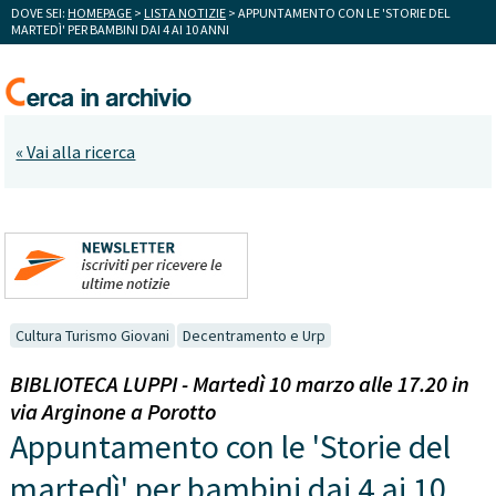
DOVE SEI:
HOMEPAGE
>
LISTA NOTIZIE
> APPUNTAMENTO CON LE 'STORIE DEL
MARTEDÌ' PER BAMBINI DAI 4 AI 10 ANNI
« Vai alla ricerca
Cultura Turismo Giovani
Decentramento e Urp
BIBLIOTECA LUPPI - Martedì 10 marzo alle 17.20 in
via Arginone a Porotto
Appuntamento con le 'Storie del
martedì' per bambini dai 4 ai 10