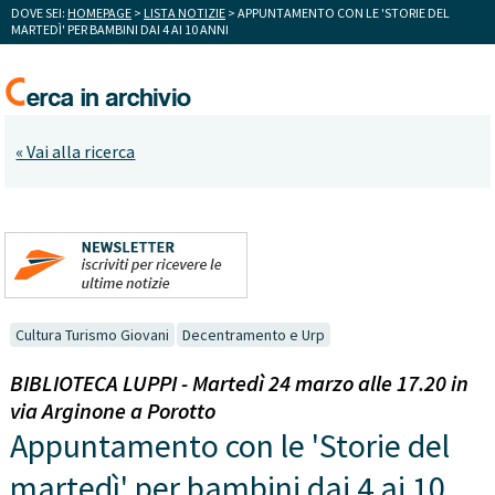
DOVE SEI:
HOMEPAGE
>
LISTA NOTIZIE
> APPUNTAMENTO CON LE 'STORIE DEL
MARTEDÌ' PER BAMBINI DAI 4 AI 10 ANNI
« Vai alla ricerca
Cultura Turismo Giovani
Decentramento e Urp
BIBLIOTECA LUPPI - Martedì 24 marzo alle 17.20 in
via Arginone a Porotto
Appuntamento con le 'Storie del
martedì' per bambini dai 4 ai 10