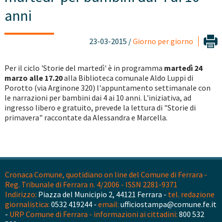
anni
23-03-2015 /
Giorno per giorno
Per il ciclo 'Storie del martedì' è in programma
martedì 24
marzo alle 17.20
alla Biblioteca comunale Aldo Luppi di
Porotto (via Arginone 320) l'appuntamento settimanale con
le narrazioni per bambini dai 4 ai 10 anni. L'iniziativa, ad
ingresso libero e gratuito, prevede la lettura di "Storie di
primavera" raccontate da Alessandra e Marcella.
Cronaca Comune, quotidiano on line del Comune di Ferrara -
Reg. Tribunale di Ferrara n. 4/2006 - ISSN 2281-9371
Indirizzo:
Piazza del Municipio 2, 44121 Ferrara -
tel. redazione
giornalistica:
0532 419244 -
email:
ufficiostampa@comune.fe.it
-
URP Comune di Ferrara - informazioni ai cittadini:
800 532