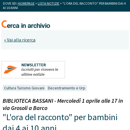
DOVE SEI:
HOMEPAGE
>
LISTA NOTIZIE
> "L'ORA DEL RACCONTO" PER BAMBINI DAI 4
AI 10 ANNI
« Vai alla ricerca
Cultura Turismo Giovani
Decentramento e Urp
BIBLIOTECA BASSANI - Mercoledì 1 aprile alle 17 in
via Grosoli a Barco
"L'ora del racconto" per bambini
dai 4 ai 10 anni