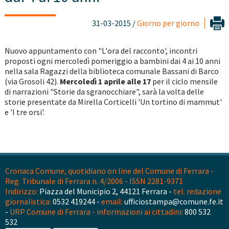
31-03-2015 /
Giorno per giorno
Nuovo appuntamento con "L'ora del racconto', incontri
proposti ogni mercoledì pomeriggio a bambini dai 4 ai 10 anni
nella sala Ragazzi della biblioteca comunale Bassani di Barco
(via Grosoli 42).
Mercoledì 1 aprile alle 17
per il ciclo mensile
di narrazioni "Storie da sgranocchiare", sarà la volta delle
storie presentate da Mirella Corticelli 'Un tortino di mammut'
e 'I tre orsi'.
Cronaca Comune, quotidiano on line del Comune di Ferrara -
Reg. Tribunale di Ferrara n. 4/2006 - ISSN 2281-9371
Indirizzo:
Piazza del Municipio 2, 44121 Ferrara -
tel. redazione
giornalistica:
0532 419244 -
email:
ufficiostampa@comune.fe.it
-
URP Comune di Ferrara - informazioni ai cittadini:
800 532
532