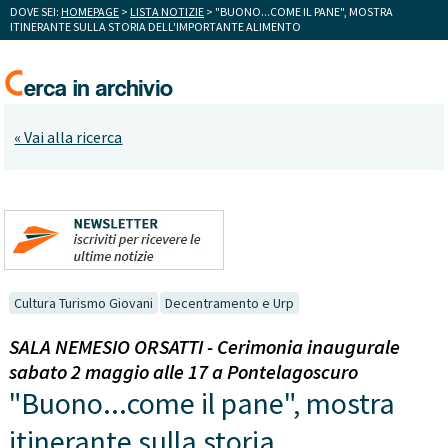
DOVE SEI:
HOMEPAGE
>
LISTA NOTIZIE
> "BUONO...COME IL PANE", MOSTRA
ITINERANTE SULLA STORIA DELL'IMPORTANTE ALIMENTO
« Vai alla ricerca
Cultura Turismo Giovani
Decentramento e Urp
SALA NEMESIO ORSATTI - Cerimonia inaugurale
sabato 2 maggio alle 17 a Pontelagoscuro
"Buono...come il pane", mostra
itinerante sulla storia