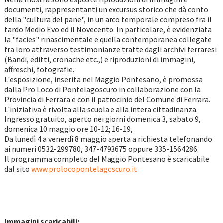
documenti, rappresentanti un excursus storico che dà conto
della "cultura del pane", in un arco temporale compreso fra il
tardo Medio Evo ed il Novecento. In particolare, è evidenziata
la "facies" rinascimentale e quella contemporanea collegate
fra loro attraverso testimonianze tratte dagli archivi ferraresi
(Bandi, editti, cronache etc.,) e riproduzioni di immagini,
affreschi, fotografie.
L'esposizione, inserita nel Maggio Pontesano, è promossa
dalla Pro Loco di Pontelagoscuro in collaborazione con la
Provincia di Ferrara e con il patrocinio del Comune di Ferrara.
L'iniziativa è rivolta alla scuola e alla intera cittadinanza.
Ingresso gratuito, aperto nei giorni domenica 3, sabato 9,
domenica 10 maggio ore 10-12; 16-19,
Da lunedì 4 a venerdì 8 maggio aperta a richiesta telefonando
ai numeri 0532-299780, 347-4793675 oppure 335-1564286.
Il programma completo del Maggio Pontesano è scaricabile
dal sito
www.prolocopontelagoscuro.it
Immagini scaricabili: