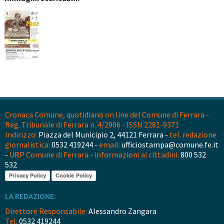
Cronaca Comune, quotidiano on line del Comune di Ferrara -
Reg. Tribunale di Ferrara n. 4/2006 - ISSN 2281-9371
Indirizzo:
Piazza del Municipio 2, 44121 Ferrara -
tel. redazione
giornalistica:
0532 419244 -
email:
ufficiostampa@comune.fe.it
-
URP Comune di Ferrara - informazioni ai cittadini:
800 532
532
Privacy Policy
Cookie Policy
LA REDAZIONE:
Direttore Responsabile:
Alessandro Zangara
Tel:
0532 419244