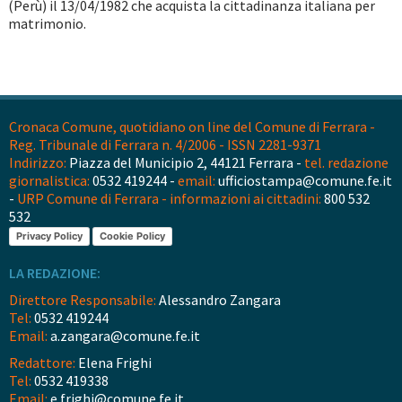
(Perù) il 13/04/1982 che acquista la cittadinanza italiana per
matrimonio.
Cronaca Comune, quotidiano on line del Comune di Ferrara -
Reg. Tribunale di Ferrara n. 4/2006 - ISSN 2281-9371
Indirizzo:
Piazza del Municipio 2, 44121 Ferrara -
tel. redazione
giornalistica:
0532 419244 -
email:
ufficiostampa@comune.fe.it
-
URP Comune di Ferrara - informazioni ai cittadini:
800 532
532
Privacy Policy
Cookie Policy
LA REDAZIONE:
Direttore Responsabile:
Alessandro Zangara
Tel:
0532 419244
Email:
a.zangara@comune.fe.it
Redattore:
Elena Frighi
Tel:
0532 419338
Email:
e.frighi@comune.fe.it