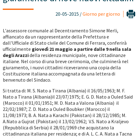
20-05-2015 /
Giorno per giorno
L'assessore comunale al Decentramento Simone Merli,
affiancato da un rappresentante della Prefettura e
dall'Ufficiale di Stato civile del Comune di Ferrara, conferirà
ufficialmente
giovedì 21 maggio a partire dalle 9 nella sala
degli Arazzi
della residenza municipale, nove cittadinanze
italiane. Nel corso di una breve cerimonia, che culminerà nel
giuramento, i nuovi cittadini riceveranno una copia della
Costituzione italiana accompagnata da una lettera di
benvenuto del Sindaco.
Si tratta di: M. S. Nato a Tirana (Albania) il 16/05/1963; M. F.
Nato a Tirana (Albania)il 23/07/1975; E. G. D. Nato a Ouled Said
(Marocco) il 01/01/1951; M. D. Nata a Valona (Albania) il
22/02/1987; Z. D. Nato a Ouled Boubker (Marocco) il
11/08/1973; B. A. Nata a Karachi (Pakistan) il 28/12/1985; M.
A.Nato a Gujrat (Pakistan) il 13/02/1962; V.S. Nato a Kraljevo
(Repubblica di Serbia) il 28/01/1969 che acquistano la
cittadinanza italiana per residenza; e di A. L. C. A. Nata a Tacna