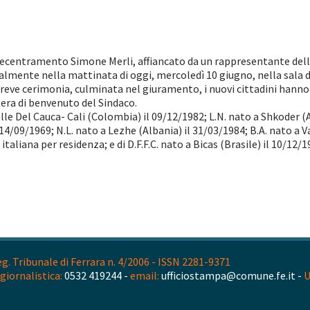
centramento Simone Merli, affiancato da un rappresentante della P
cialmente nella mattinata di oggi, mercoledì 10 giugno, nella sala 
 breve cerimonia, culminata nel giuramento, i nuovi cittadini hanno
ra di benvenuto del Sindaco.
Valle Del Cauca- Cali (Colombia) il 09/12/1982; L.N. nato a Shkoder (A
14/09/1969; N.L. nato a Lezhe (Albania) il 31/03/1984; B.A. nato a 
italiana per residenza; e di D.F.F.C. nato a Bicas (Brasile) il 10/12
. Tribunale di Ferrara n. 4/2006 - ISSN 2281-9371
giornalistica:
0532 419244 -
email:
ufficiostampa@comune.fe.it -
U