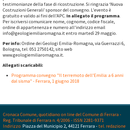
testimonianze della fase di ricostruzione. Si ringrazia ‘Nuova
Costruzioni Generali' sponsor del convegno. L'evento è
gratuito e valido ai fini dell'APC.
In allegato il programma
.
Per iscriversi comunicare nome, cognome, codice fiscale,
ordine di appartenenza e numero all'indirizzo email
info@geologiemiliaromagna.it entro martedì 29 maggio.
Per info:
Ordine dei Geologi Emilia-Romagna, via Guerrazzi 6,
Bologna, tel. 051 2750142, sito web
www.geologiemiliaromagna.it.
Allegati scaricabili:
Programma convegno "Il terremoto dell'Emilia: a 6 anni
dal sisma" - Ferrara, 1 giugno 2018
Cronaca Comune, quotidiano on line del Comune di Ferrara -
Reg. Tribunale di Ferrara n. 4/2006 - ISSN 2281-9371
Indirizzo:
Piazza del Municipio 2, 44121 Ferrara -
tel. redazione