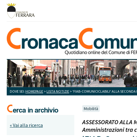
DOVE SEI:
HOMEPAGE
>
LISTA NOTIZIE
> 'FIAB-COMUNICICLABILI' ALLA SECONDA 
Mobilità
ASSESSORATO ALLA MOB
« Vai alla ricerca
Amministrazioni tra c