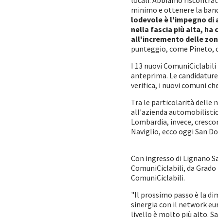
locali. Abbiamo riscontrat
minimo e ottenere la bandi
lodevole è l'impegno di 
nella fascia più alta, ha
all'incremento delle zone
punteggio, come Pineto, ch
I 13 nuovi ComuniCiclabili
anteprima. Le candidature 
verifica, i nuovi comuni ch
Tra le particolarità delle 
all'azienda automobilistica
Lombardia, invece, crescon
Naviglio, ecco oggi San D
Con ingresso di Lignano Sab
ComuniCiclabili, da Grado i
ComuniCiclabili.
"Il prossimo passo è la di
sinergia con il network eur
livello è molto più alto. 