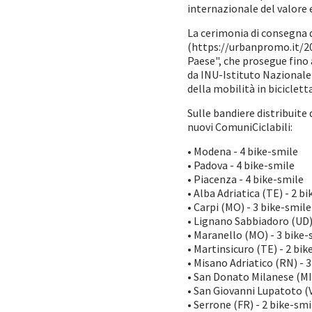
internazionale del valore 
La cerimonia di consegna d
(https://urbanpromo.it/201
Paese", che prosegue fino
da INU-Istituto Nazionale 
della mobilità in bicicletta
Sulle bandiere distribuite 
nuovi ComuniCiclabili:
• Modena - 4 bike-smile
• Padova - 4 bike-smile
• Piacenza - 4 bike-smile
• Alba Adriatica (TE) - 2 b
• Carpi (MO) - 3 bike-smile
• Lignano Sabbiadoro (UD)
• Maranello (MO) - 3 bike-
• Martinsicuro (TE) - 2 bik
• Misano Adriatico (RN) - 
• San Donato Milanese (MI)
• San Giovanni Lupatoto (V
• Serrone (FR) - 2 bike-smi