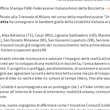
fficio Stampa FIAB-Federazione Italiana Amici della Bicicletta -
w
ficiale alla Triennale di Milano nel corso della manifestazione "
letta
ha consegnato le bandiere gialle della ciclabilità italiana ai 
 Alba Adriatica (TE), Carpi (MO), Lignano Sabbiadoro (UD), Marane
), San Donato Milanese (MI), San Giovanni Lupatoto (VR), Serrone (
trazioni locali già insignite del riconoscimento nella prima edizi
 italiani a superare quota 80.
clabili intende riconoscere e valutare l'impegno delle realtà attive
ncreti per lo sviluppo di una mobilità in bicicletta, l'unica davvero 
ente. Il progetto si prefigge, parallelamente, di sostenere e accom
glio per agevolare la scelta della bicicletta come mezzo di traspo
ni di bike-to-work e bike-to-school al tempo libero, fino alle vaca
iclabile è accompagnata da un punteggio (da 1 a 5 bike-smile) as
azione all'interno di 4 aree di intervento: mobilità urbana, ciclotu
one.
one, siamo orgogliosi di affermare come l'iniziativa ComuniCiclabi