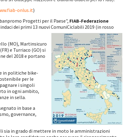
ww.fiab-onlus.it
)
Urbanpromo Progetti per il Paese",
FIAB-Federazione
sindaci dei primi 13 nuovi ComuniCiclabili 2019 (in rosso
llo (MO), Martinsicuro
FR) e Turriaco (GO) si
one del 2018 e portano
 in politiche bike-
sostenibile per le
pagnare i singoli
rto in ogni ambito,
nze in sella.
segnato in base a
rismo, governance,
li sia in grado di mettere in moto le amministrazioni