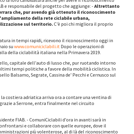
sto la loro candidatura anche per avere il riconoscimento
AB e responsabile del progetto che aggiunge: -
Altrettanto
Ferrara che, pur avendo già ottenuto il riconoscimento
ll'ampliamento della rete ciclabile urbana,
lizzazione sul territorio.
C'è poi chi migliora il proprio
tura in tempi rapidi, ricevono il riconoscimento oggi in
naio su
www.comuniciclabili.it
Dopo le operazioni di
lla della ciclabilità italiana nella Primavera 2019.
ello, capitale dell'auto di lusso che, pur ruotando intorno
timi tempi politiche a favore della mobilità ciclistica. In
sello Balsamo, Segrate, Cassina de' Pecchi e Cernusco sul
la costiera adriatica arriva ora a contare una ventina di
, grazie a Serrone, entra finalmente nel circuito
dente FIAB. - ComuniCiclabili d'ora in avanti sarà in
confrontarsi e collaborare con quelle europee, dove il
mministrazioni più volenterose, al di là del riconoscimento