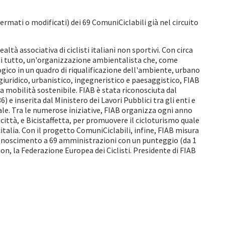
ermati o modificati) dei 69 ComuniCiclabili già nel circuito
ltà associativa di ciclisti italiani non sportivi. Con circa
ma di tutto, un'organizzazione ambientalista che, come
ogico in un quadro di riqualificazione dell'ambiente, urbano
 giuridico, urbanistico, ingegneristico e paesaggistico, FIAB
la mobilità sostenibile. FIAB è stata riconosciuta dal
e inserita dal Ministero dei Lavori Pubblici tra gli enti e
ale. Tra le numerose iniziative, FIAB organizza ogni anno
ittà, e Bicistaffetta, per promuovere il cicloturismo quale
talia. Con il progetto ComuniCiclabili, infine, FIAB misura
 riconoscimento a 69 amministrazioni con un punteggio (da 1
on, la Federazione Europea dei Ciclisti. Presidente di FIAB