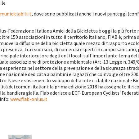
ile
uniciclabili.it
, dove sono pubblicati anche i nuovi punteggi (conf
s-Federazione Italiana Amici della Bicicletta è oggi la più forte rea
 oltre 150 associazioni in tutto il territorio italiano, FIAB è, pri
omuove la diffusione della bicicletta quale mezzo di trasporto ecol
 presenza, tra i suoi soci, di numerosi esperti in campo sanitario,
 principale interlocutore degli enti locali sull'importante tema del
ale associazione di protezione ambientale (Art. 13 Legge n. 349/86) 
 esperienza nel settore della prevenzione e della sicurezza strad
 nazionale dedicata a bambini e ragazzi che coinvolge oltre 200 c
o Paese e sostenere lo sviluppo della rete ciclabile nazionale Bici
abilità dei comuni italiani: la prima edizione 2018 ha assegnato il
lla bandiera gialla. Fiab aderisce a ECF-European Cyclists' Federati
info:
www.fiab-onlus.it