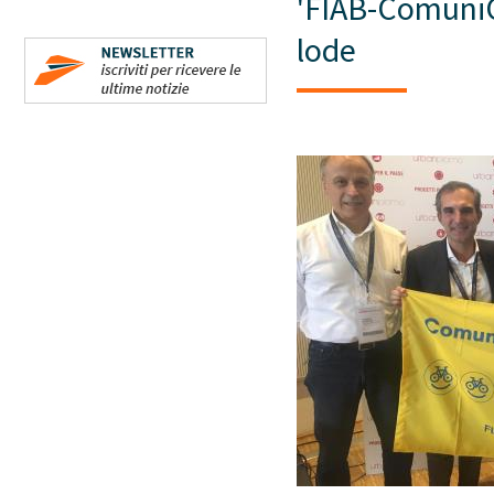
'FIAB-ComuniCi
lode