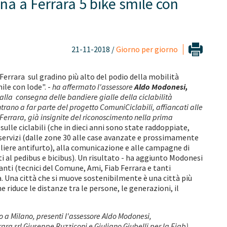
na a Ferrara 5 bike smile con
21-11-2018 /
Giorno per giorno
Ferrara sul gradino più alto del podio della mobilità
ile con lode". -
ha affermato l'assessore
Aldo Modonesi,
lla consegna delle bandiere gialle della ciclabilità
trano a far parte del progetto ComuniCiclabili, affiancati alle
 Ferrara, già insignite del riconoscimento nella prima
 sulle ciclabili (che in dieci anni sono state raddoppiate,
 servizi (dalle zone 30 alle case avanzate e prossimamente
elliere antifurto), alla comunicazione e alle campagne di
ti al pedibus e bicibus). Un risultato - ha aggiunto Modonesi
tanti (tecnici del Comune, Ami, Fiab Ferrara e tanti
tà. Una città che si muove sostenibilmente è una città più
e riduce le distanze tra le persone, le generazioni, il
o a Milano, presenti l'assessore Aldo Modonesi,
ara srl Giuseppe Ruzziconi e Giuliano Giubelli per la Fiab).