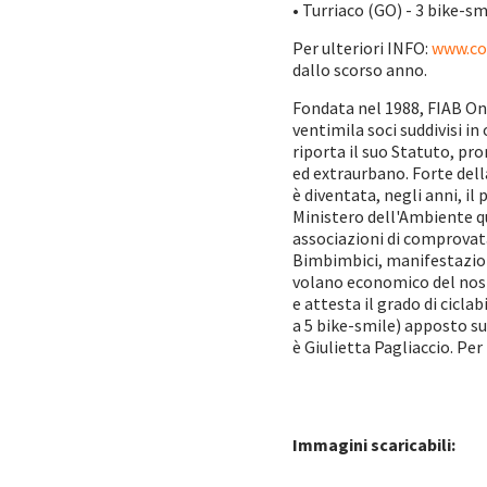
• Turriaco (GO) - 3 bike-sm
Per ulteriori INFO:
www.com
dallo scorso anno.
Fondata nel 1988, FIAB Onlu
ventimila soci suddivisi in
riporta il suo Statuto, pr
ed extraurbano. Forte della
è diventata, negli anni, il
Ministero dell'Ambiente qu
associazioni di comprovata
Bimbimbici, manifestazione
volano economico del nostr
e attesta il grado di cicl
a 5 bike-smile) apposto su
è Giulietta Pagliaccio. Per 
Immagini scaricabili: