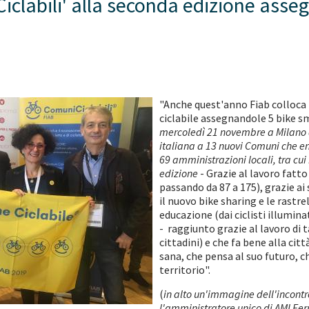
clabili' alla seconda edizione asseg
"Anche quest'anno Fiab colloca 
ciclabile assegnandole 5 bike sm
mercoledì 21 novembre a Milano a
italiana a 13 nuovi Comuni che en
69 amministrazioni locali, tra cui
edizione
- Grazie al lavoro fatto
passando da 87 a 175), grazie ai
il nuovo bike sharing e le rastr
educazione (dai ciclisti illumina
- raggiunto grazie al lavoro di 
cittadini) e che fa bene alla cit
sana, che pensa al suo futuro, ch
territorio".
(
in alto un'immagine dell'incontr
l'amministratore unico di AMI Ferr