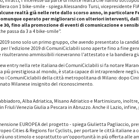
o, infatti, l'interesse da parte di molte realtà che hanno sottopo
era con 1 bike-smile - spiega Alessandro Tursi, vicepresidente FI
alcune realtà già nelle rete dallo scorso anno, in particolare 
 comunque operato per migliorarsi con ulteriori interventi, da
 30, fino alla promozione di eventi di comunicazione e sensibi
e passa da 3 a 4 bike-smile".
 2019 sono solo un primo gruppo, che avendo presentato la candida
per l'edizione 2019 di ComuniCiclabili sono aperte fino a fine gen
e risulteranno ammissibili riceveranno l'attestato e la bandiera gia
new entry nella rete italiana dei ComuniCiclabili si fa notare Maran
 più prestigiosa al mondo, è stata capace di intraprendere negli ul
o i ComuniCiclabili della città metropolitana di Milano: dopo Cini
onato Milanese insignito del riconoscimento.
biadoro, Alba Adriatica, Misano Adriatico e Martinsicuro, inoltre, 
n Friuli Venezia Giulia a Pescara in Abruzzo. Anche il Lazio, infine
mensione EUROPEA del progetto - spiega Giulietta Pagliaccio, presi
opeo Cities & Regions for Cyclists, per portare le città italiane a 
Sarà uno stimolo e soprattutto un'opportunità in più offerta alle a