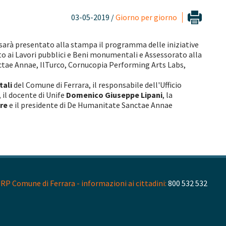
03-05-2019 /
Giorno per giorno
 sarà presentato alla stampa il programma delle iniziative
o ai Lavori pubblici e Beni monumentali e Assessorato alla
nctae Annae, IlTurco, Cornucopia Performing Arts Labs,
tali
del Comune di Ferrara, il responsabile dell'Ufficio
, il docente di Unife
Domenico Giuseppe Lipani
, la
re
e il presidente di De Humanitate Sanctae Annae
RP Comune di Ferrara - informazioni ai cittadini:
800 532 532