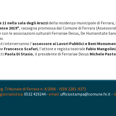
 11 nella sala degli Arazzi
della residenza municipale di Ferrara,
ense 2019"
, rassegna promossa dal Comune di Ferrara (Assessorat
e con le associazioni culturali Ferrariae Decus, De Humanitate Sa
io.
sti interverranno l'
assessore ai Lavori Pubblici e Beni Monumen
che
Francesco Scafuri
, l'attore e regista teatrale
Fabio Mangolini
tti
Paola Di Stasio
, il presidente di Ferrariae Decus
Michele Pasto
. Tribunale di Ferrara n. 4/2006 - ISSN 2281-9371
giornalistica:
0532 419244 -
email:
ufficiostampa@comune.fe.it -
U