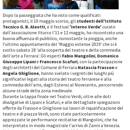
Dopo la passeggiata che ha visto come qualificati
protagonisti, il 10 maggio scorso, gli
studenti dell'Istituto
Tecnico G. B. Aleotti
, e il festival
'Interno Verde'
curato
dall'associazione Ilturco l'11 e 12 maggio, ha riscontrato una
buona affluenza di pubblico, nonostante la pioggia, anche
l'ultimo appuntamento del 'Maggio estense 2019' che si è
svolto sabato 18 'alla scoperta del teatro e della commedia
dell'arte a Ferrara'. Gli esperti
Fabio Mangolini
,
Domenico
Giuseppe Lipani
e
Francesco Scafuri
, con la partecipazione
degli architetti del Comune di Ferrara
Natascia Frasson
e
Angela Ghiglione
, hanno svelato i segreti dei luoghi più
significativi legati alla storia del teatro ferrarese e alla
commedia dell'arte, dagli Estensi al Novecento, percorrendo
alcune strade della zona medievale.
Durante la tappa finale nel Teatro Verdi, oltre alle doti
divulgative di Lipani e Scafuri, e alle dettagliate spiegazioni
offerte da Frasson e Ghiglione sui lavori di riqualificazione del
teatro e di piazza Verdi, sono state particolarmente
apprezzate le performance recitative di Mangolini, che ha
interpretato in modo magistrale l'arrivo di Zanni a Venezia.