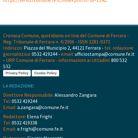
https://servizi.comune.fe.it/index.phtml?id=1142
.
Cronaca Comune, quotidiano on line del Comune di Ferrara -
Reg. Tribunale di Ferrara n. 4/2006 - ISSN 2281-9371
Indirizzo:
Piazza del Municipio 2, 44121 Ferrara -
tel. redazione
giornalistica:
0532 419244 -
email:
ufficiostampa@comune.fe.it
-
URP Comune di Ferrara - informazioni ai cittadini:
800 532
532
Privacy Policy
Cookie Policy
LA REDAZIONE:
Direttore Responsabile:
Alessandro Zangara
Tel:
0532 419244
Email:
a.zangara@comune.fe.it
Redattore:
Elena Frighi
Tel:
0532 419338
Email:
e.frighi@comune.fe.it
Redazione:
Giorgia Mazzotti