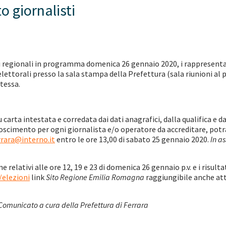
 giornalisti
ni regionali in programma domenica 26 gennaio 2020, i rappresenta
lettorali presso la sala stampa della Prefettura (sala riunioni al p
tessa.
su carta intestata e corredata dai dati anagrafici, dalla qualifica e 
scimento per ogni giornalista e/o operatore da accreditare, potra
rrara@interno.it
entro le ore 13,00 di sabato 25 gennaio 2020.
In as
rne relativi alle ore 12, 19 e 23 di domenica 26 gennaio p.v. e i risul
/elezioni
link
Sito Regione Emilia Romagna
raggiungibile anche att
Comunicato a cura della Prefettura di Ferrara