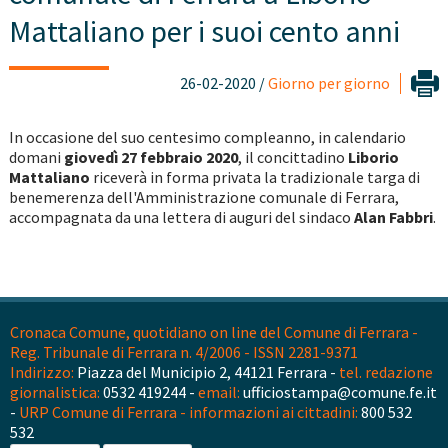
Mattaliano per i suoi cento anni
26-02-2020 /
Giorno per giorno
In occasione del suo centesimo compleanno, in calendario
domani
giovedì 27 febbraio 2020
, il concittadino
Liborio
Mattaliano
riceverà in forma privata la tradizionale targa di
benemerenza dell'Amministrazione comunale di Ferrara,
accompagnata da una lettera di auguri del sindaco
Alan Fabbri
.
Cronaca Comune, quotidiano on line del Comune di Ferrara -
Reg. Tribunale di Ferrara n. 4/2006 - ISSN 2281-9371
Indirizzo:
Piazza del Municipio 2, 44121 Ferrara -
tel. redazione
giornalistica:
0532 419244 -
email:
ufficiostampa@comune.fe.it
-
URP Comune di Ferrara - informazioni ai cittadini:
800 532
532