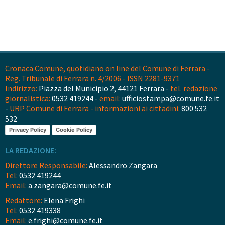
Cronaca Comune, quotidiano on line del Comune di Ferrara -
Reg. Tribunale di Ferrara n. 4/2006 - ISSN 2281-9371
Indirizzo:
Piazza del Municipio 2, 44121 Ferrara -
tel. redazione
giornalistica:
0532 419244 -
email:
ufficiostampa@comune.fe.it
-
URP Comune di Ferrara - informazioni ai cittadini:
800 532
532
Privacy Policy
Cookie Policy
LA REDAZIONE:
Direttore Responsabile:
Alessandro Zangara
Tel:
0532 419244
Email:
a.zangara@comune.fe.it
Redattore:
Elena Frighi
Tel:
0532 419338
Email:
e.frighi@comune.fe.it