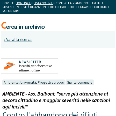
DOVE SEI:
HOMEPAGE
>
LISTA NOTIZIE
> CONTRO L'ABBANDONO DEI RIFIUTI
RIPRENDE L'ATTIVITÀ DI SANZIONE E DI CONTROLLO DELLE GUARDIE ECOLOGICHE
VOLONTARIE
« Vai alla ricerca
Ambiente, Università, Progetti europei
Giunta comunale
AMBIENTE - Ass. Balboni: "serve più attenzione al
decoro cittadino e maggior severità nelle sanzioni
agli incivili"
Contro l'abbandono dei rifiuti