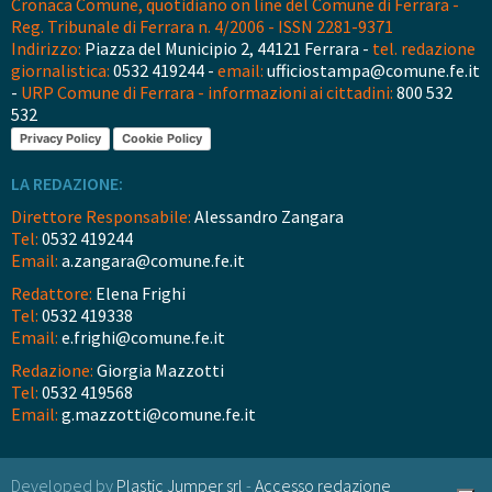
Cronaca Comune, quotidiano on line del Comune di Ferrara -
Reg. Tribunale di Ferrara n. 4/2006 - ISSN 2281-9371
Indirizzo:
Piazza del Municipio 2, 44121 Ferrara -
tel. redazione
giornalistica:
0532 419244 -
email:
ufficiostampa@comune.fe.it
-
URP Comune di Ferrara - informazioni ai cittadini:
800 532
532
Privacy Policy
Cookie Policy
LA REDAZIONE:
Direttore Responsabile:
Alessandro Zangara
Tel:
0532 419244
Email:
a.zangara@comune.fe.it
Redattore:
Elena Frighi
Tel:
0532 419338
Email:
e.frighi@comune.fe.it
Redazione:
Giorgia Mazzotti
Tel:
0532 419568
Email:
g.mazzotti@comune.fe.it
Developed by
Plastic Jumper srl
-
Accesso redazione