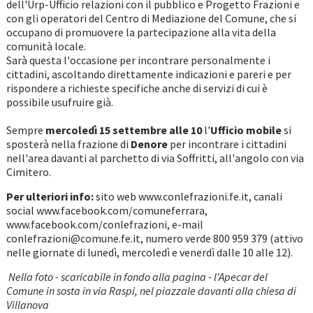
dell'Urp-Ufficio relazioni con il pubblico e Progetto Frazioni e
con gli operatori del Centro di Mediazione del Comune, che si
occupano di promuovere la partecipazione alla vita della
comunità locale.
Sarà questa l'occasione per incontrare personalmente i
cittadini, ascoltando direttamente indicazioni e pareri e per
rispondere a richieste specifiche anche di servizi di cui è
possibile usufruire già.
Sempre
mercoledì 15 settembre alle 10
l'
Ufficio mobile
si
sposterà nella frazione di
Denore
per incontrare i cittadini
nell'area davanti al parchetto di via Soffritti, all'angolo con via
Cimitero.
Per ulteriori info:
sito web www.conlefrazioni.fe.it, canali
social www.facebook.com/comuneferrara,
www.facebook.com/conlefrazioni, e-mail
conlefrazioni@comune.fe.it, numero verde 800 959 379 (attivo
nelle giornate di lunedì, mercoledì e venerdì dalle 10 alle 12).
Nella foto - scaricabile in fondo alla pagina - l'Apecar del
Comune in sosta in via Raspi, nel piazzale davanti alla chiesa di
Villanova