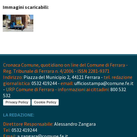
Immagini scaricabili:
Cronaca Comune, quotidiano on line del Comune di Ferrara -
Reg. Tribunale di Ferrara n. 4/2006 - ISSN 2281-9371
Indirizzo:
Piazza del Municipio 2, 44121 Ferrara -
tel. redazione
giornalistica:
0532 419244 -
email:
ufficiostampa@comune.fe.it
-
URP Comune di Ferrara - informazioni ai cittadini:
800 532
532
Privacy Policy
Cookie Policy
LA REDAZIONE:
Direttore Responsabile:
Alessandro Zangara
Tel:
0532 419244
Email:
a.zangara@comune.fe.it