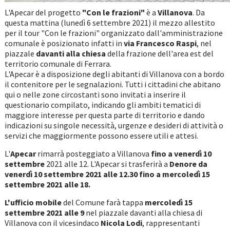
L'Apecar del progetto
"Con le frazioni"
è a
Villanova
. Da
questa mattina (lunedì 6 settembre 2021) il mezzo allestito
per il tour "Con le frazioni" organizzato dall'amministrazione
comunale è posizionato infatti in
via Francesco Raspi
, nel
piazzale
davanti
alla chiesa
della frazione dell'area est del
territorio comunale di Ferrara.
L'Apecar è a disposizione degli abitanti di Villanova con a bordo
il contenitore per le segnalazioni. Tutti i cittadini che abitano
qui o nelle zone circostanti sono invitati a inserire il
questionario compilato, indicando gli ambiti tematici di
maggiore interesse per questa parte di territorio e dando
indicazioni su singole necessità, urgenze e desideri di attività o
servizi che maggiormente possono essere utili e attesi.
L'
Apecar
rimarrà posteggiato a Villanova
fino a venerdì 10
settembre
2021 alle 12. L'Apecar si trasferirà a
Denore da
venerdì 10 settembre 2021 alle 12.30
fino a mercoledì 15
settembre 2021 alle 18.
L'ufficio mobile
del Comune farà tappa
mercoledì 15
settembre 2021 alle 9
nel piazzale davanti alla chiesa di
Villanova con il vicesindaco
Nicola Lodi
, rappresentanti