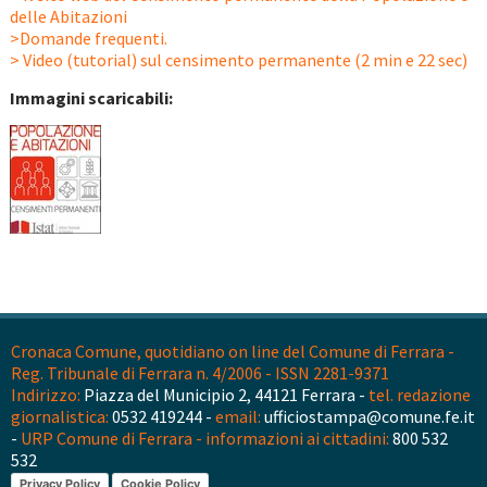
delle Abitazioni
>Domande frequenti.
> Video (tutorial) sul censimento permanente (2 min e 22 sec)
Immagini scaricabili:
Cronaca Comune, quotidiano on line del Comune di Ferrara -
Reg. Tribunale di Ferrara n. 4/2006 - ISSN 2281-9371
Indirizzo:
Piazza del Municipio 2, 44121 Ferrara -
tel. redazione
giornalistica:
0532 419244 -
email:
ufficiostampa@comune.fe.it
-
URP Comune di Ferrara - informazioni ai cittadini:
800 532
532
Privacy Policy
Cookie Policy