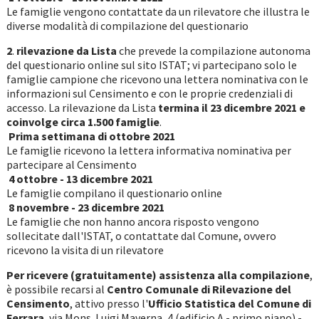
Le famiglie vengono contattate da un rilevatore che illustra le
diverse modalità di compilazione del questionario
2
.
rilevazione da Lista
che prevede la compilazione autonoma
del questionario online sul sito ISTAT; vi partecipano solo le
famiglie campione che ricevono una lettera nominativa con le
informazioni sul Censimento e con le proprie credenziali di
accesso. La rilevazione da Lista
termina il 23 dicembre 2021 e
coinvolge circa 1.500 famiglie
.
­ Prima settimana di ottobre 2021
Le famiglie ricevono la lettera informativa nominativa per
partecipare al Censimento
4 ottobre - 13 dicembre 2021
Le famiglie compilano il questionario online
­ 8 novembre - 23 dicembre 2021
Le famiglie che non hanno ancora risposto vengono
sollecitate dall'ISTAT, o contattate dal Comune, ovvero
ricevono la visita di un rilevatore
Per ricevere (gratuitamente) assistenza alla compilazione
,
è possibile recarsi al
Centro Comunale di Rilevazione del
Censimento
, attivo presso l'
Ufficio Statistica del Comune di
Ferrara
, via Mons. Luigi Maverna, 4 (edificio A - primo piano) -