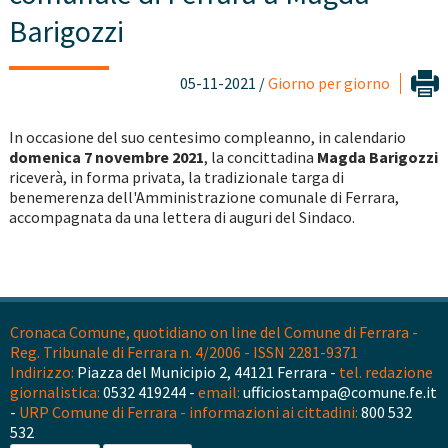
Barigozzi
05-11-2021 /
Giorno per giorno
In occasione del suo centesimo compleanno, in calendario
domenica 7 novembre 2021
, la concittadina
Magda Barigozzi
riceverà, in forma privata, la tradizionale targa di
benemerenza dell'Amministrazione comunale di Ferrara,
accompagnata da una lettera di auguri del Sindaco.
Cronaca Comune, quotidiano on line del Comune di Ferrara -
Reg. Tribunale di Ferrara n. 4/2006 - ISSN 2281-9371
Indirizzo:
Piazza del Municipio 2, 44121 Ferrara -
tel. redazione
giornalistica:
0532 419244 -
email:
ufficiostampa@comune.fe.it
-
URP Comune di Ferrara - informazioni ai cittadini:
800 532
532