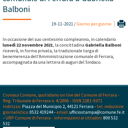
Balboni
19-11-2021 /
Giorno per giorno
In occasione del suo centesimo compleanno, in calendario
lunedì 22 novembre 2021
, la concittadina
Gabriella Balboni
riceverà, in forma privata, la tradizionale targa di
benemerenza dell'Amministrazione comunale di Ferrara,
accompagnata da una lettera di auguri del Sindaco.
Cronaca Comune, quotidiano on line del Comune di Ferrara -
Reg. Tribunale di Ferrara n. 4/2006 - ISSN 2281-9371
Indirizzo:
Piazza del Municipio 2, 44121 Ferrara -
tel. redazione
giornalistica:
0532 419244 -
email:
ufficiostampa@comune.fe.it
-
URP Comune di Ferrara - informazioni ai cittadini:
800 532
532