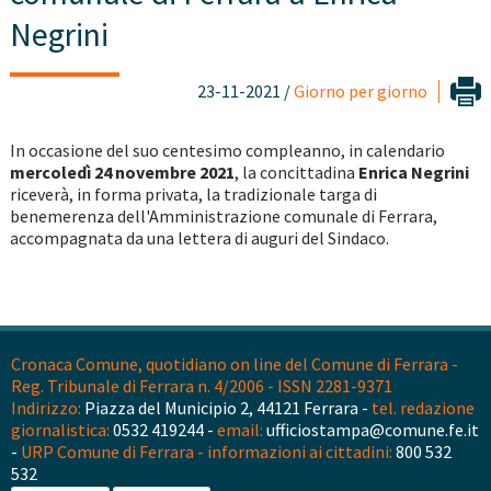
Negrini
23-11-2021 /
Giorno per giorno
In occasione del suo centesimo compleanno, in calendario
mercoledì 24 novembre 2021
, la concittadina
Enrica Negrini
riceverà, in forma privata, la tradizionale targa di
benemerenza dell'Amministrazione comunale di Ferrara,
accompagnata da una lettera di auguri del Sindaco.
Cronaca Comune, quotidiano on line del Comune di Ferrara -
Reg. Tribunale di Ferrara n. 4/2006 - ISSN 2281-9371
Indirizzo:
Piazza del Municipio 2, 44121 Ferrara -
tel. redazione
giornalistica:
0532 419244 -
email:
ufficiostampa@comune.fe.it
-
URP Comune di Ferrara - informazioni ai cittadini:
800 532
532