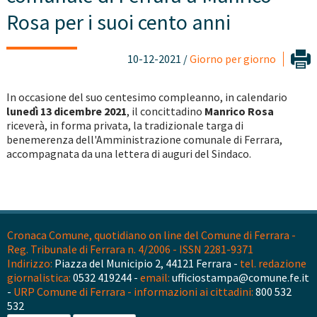
Rosa per i suoi cento anni
10-12-2021 /
Giorno per giorno
In occasione del suo centesimo compleanno, in calendario
lunedì 13 dicembre 2021
, il concittadino
Manrico Rosa
riceverà, in forma privata, la tradizionale targa di
benemerenza dell'Amministrazione comunale di Ferrara,
accompagnata da una lettera di auguri del Sindaco.
Cronaca Comune, quotidiano on line del Comune di Ferrara -
Reg. Tribunale di Ferrara n. 4/2006 - ISSN 2281-9371
Indirizzo:
Piazza del Municipio 2, 44121 Ferrara -
tel. redazione
giornalistica:
0532 419244 -
email:
ufficiostampa@comune.fe.it
-
URP Comune di Ferrara - informazioni ai cittadini:
800 532
532