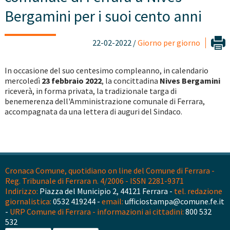
Bergamini per i suoi cento anni
22-02-2022 /
Giorno per giorno
In occasione del suo centesimo compleanno, in calendario
mercoledì
23 febbraio 2022
, la concittadina
Nives Bergamini
riceverà, in forma privata, la tradizionale targa di
benemerenza dell'Amministrazione comunale di Ferrara,
accompagnata da una lettera di auguri del Sindaco.
Cronaca Comune, quotidiano on line del Comune di Ferrara -
Reg. Tribunale di Ferrara n. 4/2006 - ISSN 2281-9371
Indirizzo:
Piazza del Municipio 2, 44121 Ferrara -
tel. redazione
giornalistica:
0532 419244 -
email:
ufficiostampa@comune.fe.it
-
URP Comune di Ferrara - informazioni ai cittadini:
800 532
532