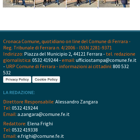
Cronaca Comune, quotidiano on line del Comune di Ferrara -
Reg. Tribunale di Ferrara n. 4/2006 - ISSN 2281-9371
Indirizzo:
Piazza del Municipio 2, 44121 Ferrara -
tel. redazione
giornalistica:
0532 419244 -
email:
ufficiostampa@comune.fe.it
-
URP Comune di Ferrara - informazioni ai cittadini:
800 532
532
Privacy Policy
Cookie Policy
LA REDAZIONE:
Direttore Responsabile:
Alessandro Zangara
Tel:
0532 419244
Email:
a.zangara@comune.fe.it
Redattore:
Elena Frighi
Tel:
0532 419338
Email:
e.frighi@comune.fe.it