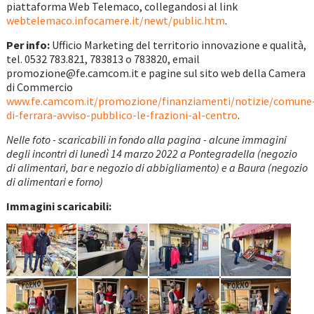
piattaforma Web Telemaco, collegandosi al link
webtelemaco.infocamere.it/newt/public.htm
.
Per info:
Ufficio Marketing del territorio innovazione e qualità,
tel. 0532 783.821, 783813 o 783820, email
promozione@fe.camcom.it e pagine sul sito web della Camera
di Commercio
www.fe.camcom.it/promozione/finanziamenti/notizie/comune
di-ferrara-avviso-pubblico-le-frazioni-al-centro
.
Nelle foto - scaricabili in fondo alla pagina - alcune immagini
degli incontri di lunedì 14 marzo 2022 a Pontegradella (negozio
di alimentari, bar e negozio di abbigliamento) e
a Baura (negozio
di alimentari e
forno
)
Immagini scaricabili: