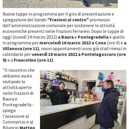
Nuove tappe in programma per il giro di presentazione e
spiegazione del bando
"Frazioni al centro"
promosso
dall'amministrazione comunale per sostenere le attività
economiche presenti nelle frazioni ferraresi. Dopo le tappe di
oggi (lunedì 14 marzo 2022)
a Baura
e
Pontegradella
e quelle
in programma per
mercoledì 16 marzo 2022 a Cona
(ore 9) e
a
Villanova (ore 11)
, nuovi appuntamenti sono già stati messi in
calendario per
venerdì 18 marzo 2022 a Pontelagoscuro (ore
9)
e a
Francolino (ore 11)
.
"Il riscontro che
abbiamo avuto
visitando le
attività aperte
nelle frazioni di
Baura e
Pontegradella -
spiega
l'assessore al
Commercio e al
Bilancio
Matteo