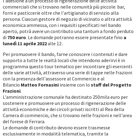
l'adesione a un processo di rigenerazione delle attività
commerciali che si trovano nelle comunità più piccole: bar,
forni e pasticcerie oltre che l'artigianato di servizio alla
persona. Ciascun gestore di negozio di vicinato o altra attività
economica ammessa, con i requisiti specificati nel bando
aperto, potrà avere un contributo una tantum a fondo perduto
di
750 euro
. Le domande potranno essere presentate fino
a
lunedì 11 aprile 2022
alle 12 .
Per promuovere il bando, farne conoscere i contenuti e dare
supporto a tutte le realtà locali che intendono aderirvi è in
programma questo tour tematico per incontrare gli esercenti
delle varie attività, attraverso una serie di tappe nelle frazioni
con la presenza dell'assessore al Commercio e al
Bilancio
Matteo Fornasini
insieme con lo
staff del Progetto
Frazioni
.
L'amministrazione comunale ha destinato 250mila euro per
sostenere e promuovere un processo di rigenerazione delle
attività economiche e dei circoli privati iscritti al Rea della
Camera di commercio, che si trovano nelle frazioni e nell'area
del forese di Ferrara.
Le domande di contributo devono essere trasmesse
esclusivamente in modalità telematica, tramite la