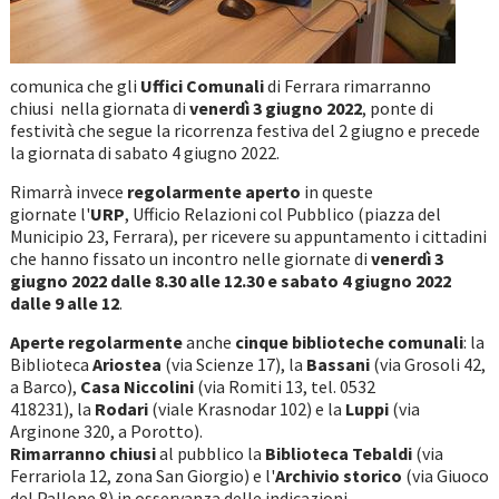
comunica che gli
Uffici Comunali
di Ferrara rimarranno
chiusi nella giornata di
venerdì 3 giugno 2022
, ponte di
festività che segue la ricorrenza festiva del 2 giugno e precede
la giornata di sabato 4 giugno 2022.
Rimarrà invece
regolarmente aperto
in queste
giornate l'
URP
, Ufficio Relazioni col Pubblico (piazza del
Municipio 23, Ferrara), per ricevere su appuntamento i cittadini
che hanno fissato un incontro nelle giornate di
venerdì 3
giugno 2022 dalle 8.30 alle 12.30 e sabato 4 giugno 2022
dalle 9 alle 12
.
Aperte
regolarmente
anche
cinque biblioteche comunali
: la
Biblioteca
Ariostea
(via Scienze 17), la
Bassani
(via Grosoli 42,
a Barco),
Casa Niccolini
(via Romiti 13, tel. 0532
418231), la
Rodari
(viale Krasnodar 102) e la
Luppi
(via
Arginone 320, a Porotto).
Rimarranno chiusi
al pubblico la
Biblioteca Tebaldi
(via
Ferrariola 12, zona San Giorgio) e l'
Archivio storico
(via Giuoco
del Pallone 8) in osservanza delle indicazioni