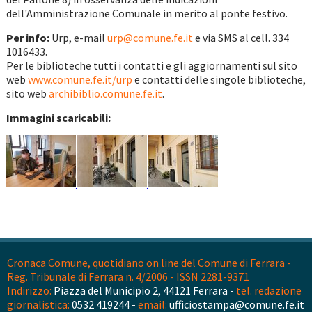
dell'Amministrazione Comunale in merito al ponte festivo.
Per info:
Urp, e-mail
urp@comune.fe.it
e via SMS al cell. 334
1016433.
Per le biblioteche tutti i contatti e gli aggiornamenti sul sito
web
www.comune.fe.it/urp
e contatti delle singole biblioteche,
sito web
archibiblio.comune.fe.it
.
Immagini scaricabili:
Cronaca Comune, quotidiano on line del Comune di Ferrara -
Reg. Tribunale di Ferrara n. 4/2006 - ISSN 2281-9371
Indirizzo:
Piazza del Municipio 2, 44121 Ferrara -
tel. redazione
giornalistica:
0532 419244 -
email:
ufficiostampa@comune.fe.it