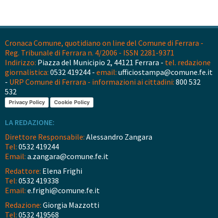
Cronaca Comune, quotidiano on line del Comune di Ferrara -
Reg. Tribunale di Ferrara n. 4/2006 - ISSN 2281-9371
Indirizzo:
Piazza del Municipio 2, 44121 Ferrara -
tel. redazione
giornalistica:
0532 419244 -
email:
ufficiostampa@comune.fe.it
-
URP Comune di Ferrara - informazioni ai cittadini:
800 532
532
Privacy Policy
Cookie Policy
LA REDAZIONE:
Direttore Responsabile:
Alessandro Zangara
Tel:
0532 419244
Email:
a.zangara@comune.fe.it
Redattore:
Elena Frighi
Tel:
0532 419338
Email:
e.frighi@comune.fe.it
Redazione:
Giorgia Mazzotti
Tel:
0532 419568