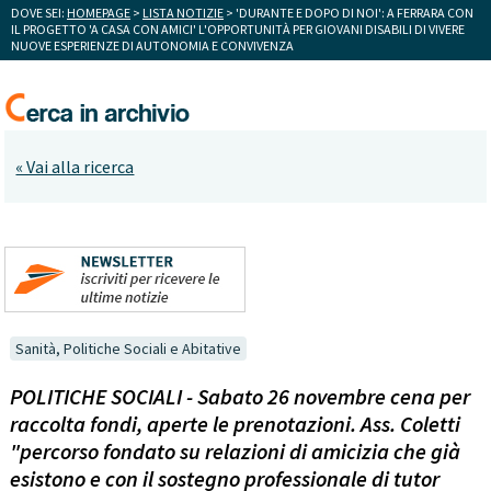
DOVE SEI:
HOMEPAGE
>
LISTA NOTIZIE
> 'DURANTE E DOPO DI NOI': A FERRARA CON
IL PROGETTO 'A CASA CON AMICI' L'OPPORTUNITÀ PER GIOVANI DISABILI DI VIVERE
NUOVE ESPERIENZE DI AUTONOMIA E CONVIVENZA
« Vai alla ricerca
Sanità, Politiche Sociali e Abitative
POLITICHE SOCIALI - Sabato 26 novembre cena per
raccolta fondi, aperte le prenotazioni. Ass. Coletti
"percorso fondato su relazioni di amicizia che già
esistono e con il sostegno professionale di tutor