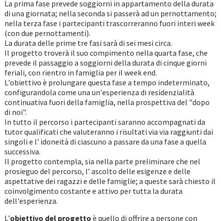
La prima fase prevede soggiorni in appartamento della durata
di una giornata; nella seconda si passerà ad un pernottamento;
nella terza fase i partecipanti trascorreranno fuori interi week
(con due pernottamenti).
La durata delle prime tre fasi sarà di sei mesi circa.
Il progetto troverà il suo compimento nella quarta fase, che
prevede il passaggio a soggiorni della durata di cinque giorni
feriali, con rientro in famiglia per il week end.
L'obiettivo è prolungare questa fase a tempo indeterminato,
configurandola come una un'esperienza di residenzialità
continuativa fuori della famiglia, nella prospettiva del "dopo
di noi".
In tutto il percorso i partecipanti saranno accompagnati da
tutor qualificati che valuteranno i risultati via via raggiunti dai
singoli e l' idoneità di ciascuno a passare da una fase a quella
successiva.
Il progetto contempla, sia nella parte preliminare che nel
prosieguo del percorso, l' ascolto delle esigenze e delle
aspettative dei ragazzi e delle famiglie; a queste sarà chiesto il
coinvolgimento costante e attivo per tutta la durata
dell'esperienza.
L'
obiettivo del progetto
è quello di
offrire a persone con