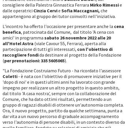
consigliere della Palestra Ginnastica Ferrara
Mirko Rimessi
e
dalle operatrici
Cinzia Cervi
e
Sofia Maccagnani,
che
appartengono al gruppo dei
tutor coinvolti nell'iniziativa.
L'incontro ha offerto l'occasione per presentare anche la
cena
benefica
, patrocinata dal Comune, dal titolo 'A cena con
amici' in programma
sabato 26 novembre 2022 alle 20
all'Hotel Astra
(viale Cavour 55, Ferrara), aperta alla
partecipazione di tutti gli interessati,
con l'obiettivo di
raccogliere fondi
da destinare al progetto della Fondazione
(
per prenotazioni: 335 5605065
).
"La Fondazione Costruiamo Futuro - ha ricordato l'assessore
Coletti
- è nata con l'obiettivo di promuovere iniziative per il
'dopo di noi' e in questi ultimi anni ha lavorato con grande
impegno per realizzare un altro progetto in questo ambito,
dal titolo 'A casa nostra', sempre con la collaborazione del
Comune, che ha dato ottimi risultati, permettendo a un
gruppo di ragazzi disabili di ottenere un'autonomia completa.
Ora, il nuovo progetto, partito da qualche settimana, punta a
dar vita a un nuovo percorso di graduale accompagnamento
verso l'autonomia di persone disabili, in un contesto diverso da
quello familiare, fondato su relazioni di amicizia che già