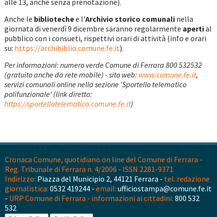
alle 13, anche senza prenotazione).
Anche le
biblioteche
e l'
Archivio storico comunali
nella
giornata di venerdì 9 dicembre saranno regolarmente
aperti
al
pubblico con i consueti, rispettivi orari di attività (info e orari
su:
https://archibiblio.comune.fe.it
).
Per informazioni: numero verde Comune di Ferrara 800 532532
(gratuito anche da rete mobile) - sito web:
www.comune.fe.it
,
servizi comunali online nella sezione 'Sportello telematico
polifunzionale' (link diretto:
https://sportellotelematico.comune.fe.it
)
Cronaca Comune, quotidiano on line del Comune di Ferrara -
Reg. Tribunale di Ferrara n. 4/2006 - ISSN 2281-9371
Indirizzo:
Piazza del Municipio 2, 44121 Ferrara -
tel. redazione
giornalistica:
0532 419244 -
email:
ufficiostampa@comune.fe.it
-
URP Comune di Ferrara - informazioni ai cittadini:
800 532
532