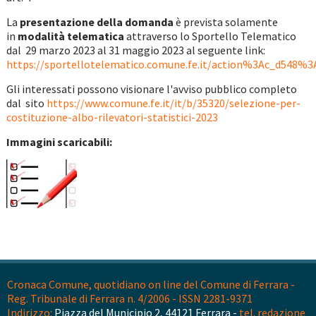
La
presentazione della domanda
è prevista solamente
in
modalità telematica
attraverso lo Sportello Telematico
dal 29 marzo 2023 al 31 maggio 2023 al seguente link:
https://sportellotelematico.comune.fe.it/action%3Ac_d548%3Apar
Gli interessati possono visionare l'avviso pubblico completo
dal sito
https://www.comune.fe.it/it/b/35320/selezione-per-
costituzione-albo-rilevatori-statistici-2023
Immagini scaricabili:
Cronaca Comune, quotidiano on line del Comune di Ferrara -
Reg. Tribunale di Ferrara n. 4/2006 - ISSN 2281-9371
Indirizzo:
Piazza del Municipio 2, 44121 Ferrara -
tel. redazione