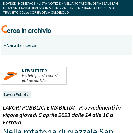
DOVE SEI:
HOMEPAGE
>
LISTA NOTIZIE
> NELLA ROTATORIA DI PIAZZALE SAN
GIOVANNI LAVORI DI MESSA IN SICUREZZA CON TEMPORANEA CHIUSURA AL
TRANSITO DELLA CORSIA DI VIA CALDIROLO
« Vai alla ricerca
Lavori Pubblici
LAVORI PUBBLICI E VIABILITA' - Provvedimenti in
vigore giovedì 6 aprile 2023 dalle 14 alle 16 a
Ferrara
Nella rotatoria di piazzale San