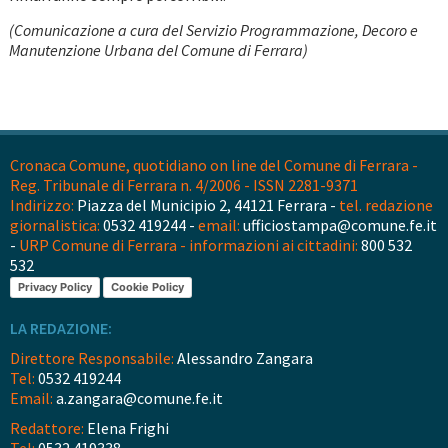
(Comunicazione a cura del Servizio Programmazione, Decoro e
Manutenzione Urbana del Comune di Ferrara)
Cronaca Comune, quotidiano on line del Comune di Ferrara -
Reg. Tribunale di Ferrara n. 4/2006 - ISSN 2281-9371
Indirizzo:
Piazza del Municipio 2, 44121 Ferrara -
tel. redazione
giornalistica:
0532 419244 -
email:
ufficiostampa@comune.fe.it
-
URP Comune di Ferrara - informazioni ai cittadini:
800 532
532
Privacy Policy
Cookie Policy
LA REDAZIONE:
Direttore Responsabile:
Alessandro Zangara
Tel:
0532 419244
Email:
a.zangara@comune.fe.it
Redattore:
Elena Frighi
Tel:
0532 419338