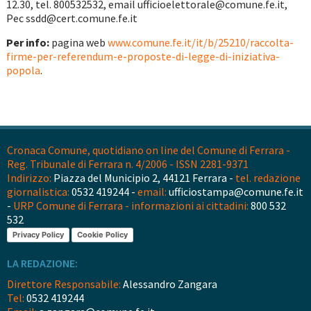
12.30, tel. 800532532, email ufficioelettorale@comune.fe.it,
Pec ssdd@cert.comune.fe.it
Per info:
pagina web
www.comune.fe.it/it/b/25210/raccolta-
firme-per-referendum-e-proposte-di-legge-di-iniziativa-
popola
.
Cronaca Comune, quotidiano on line del Comune di Ferrara -
Reg. Tribunale di Ferrara n. 4/2006 - ISSN 2281-9371
Indirizzo:
Piazza del Municipio 2, 44121 Ferrara -
tel. redazione
giornalistica:
0532 419244 -
email:
ufficiostampa@comune.fe.it
-
URP Comune di Ferrara - informazioni ai cittadini:
800 532
532
Privacy Policy
Cookie Policy
LA REDAZIONE:
Direttore Responsabile:
Alessandro Zangara
Tel:
0532 419244