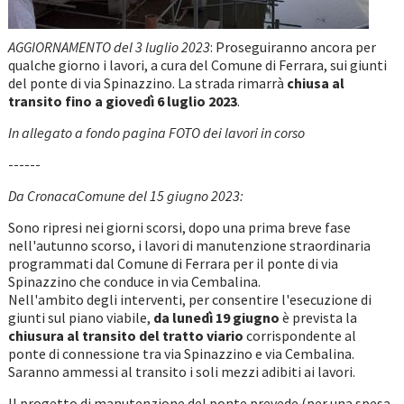
AGGIORNAMENTO del 3 luglio 2023
: Proseguiranno ancora per
qualche giorno i lavori, a cura del Comune di Ferrara, sui giunti
del ponte di via Spinazzino. La strada rimarrà
chiusa al
transito fino a giovedì 6 luglio 2023
.
In allegato a fondo pagina FOTO dei lavori in corso
------
Da CronacaComune del 15 giugno 2023:
Sono ripresi nei giorni scorsi, dopo una prima breve fase
nell'autunno scorso, i lavori di manutenzione straordinaria
programmati dal Comune di Ferrara per il ponte di via
Spinazzino che conduce in via Cembalina.
Nell'ambito degli interventi, per consentire l'esecuzione di
giunti sul piano viabile,
da lunedì 19 giugno
è prevista la
chiusura al transito del tratto viario
corrispondente al
ponte di connessione tra via Spinazzino e via Cembalina.
Saranno ammessi al transito i soli mezzi adibiti ai lavori.
Il progetto di manutenzione del ponte prevede (per una spesa