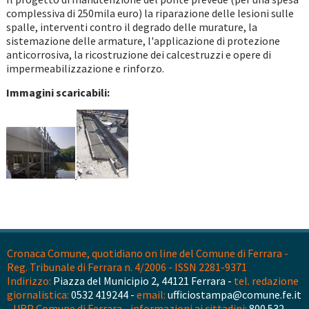
complessiva di 250mila euro) la riparazione delle lesioni sulle
spalle, interventi contro il degrado delle murature, la
sistemazione delle armature, l'applicazione di protezione
anticorrosiva, la ricostruzione dei calcestruzzi e opere di
impermeabilizzazione e rinforzo.
Immagini scaricabili:
Cronaca Comune, quotidiano on line del Comune di Ferrara -
Reg. Tribunale di Ferrara n. 4/2006 - ISSN 2281-9371
Indirizzo:
Piazza del Municipio 2, 44121 Ferrara -
tel. redazione
giornalistica:
0532 419244 -
email:
ufficiostampa@comune.fe.it
-
URP Comune di Ferrara - informazioni ai cittadini:
800 532