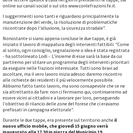
online sui canali social o sul sito www.conlefrazioni.fe.it.
I suggerimenti sono tanti e riguardano principalmente la
manutenzione del verde, la risoluzione di problematiche
riscontrate dopo l'alluvione, la sicurezza stradale".
Nonostante si siano appena concluse le due tappe, è già
iniziato il lavoro di mappatura degli interventi fattibili: "Come
al solito, ogni consiglio, segnalazione o idea è stata registrata
- ha sottolineato Lodi -. L'insieme di esse sarà la base da cui
partiremo per stilare un programma degli interventi prioritari
da eseguire nelle frazioni interessate. Tutti sono bravi ad
ascoltare, ma il vero lavoro inizia adesso: daremo riscontro
alle richieste dei residenti il più velocemente possibile.
Abbiamo fatto tanto lavoro, ma sono consapevole che ce ne
sia altrettanto da fare: non ci fermiamo qui, continueremo ad
essere vicini ai cittadini e a lavorare per loro, perseguendo
l'obiettivo di rilancio delle zone del forese che ci eravamo
prefissati in campagna elettorale".
Durante le due tappe, era presente sul territorio anche
il
nuovo ufficio mobile, che giovedì 15 giugno verrà
inaugurato alle 17.30 in piazza del Municipio 19
.