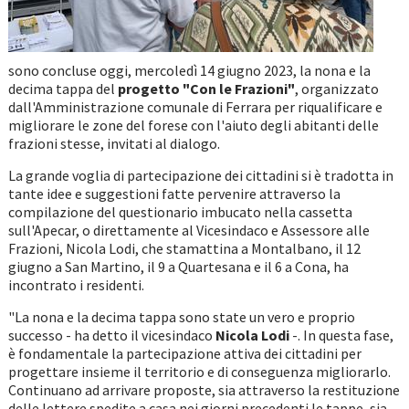
sono concluse oggi, mercoledì 14 giugno 2023, la nona e la
decima tappa del
progetto "Con le Frazioni"
, organizzato
dall'Amministrazione comunale di Ferrara per riqualificare e
migliorare le zone del forese con l'aiuto degli abitanti delle
frazioni stesse, invitati al dialogo.
La grande voglia di partecipazione dei cittadini si è tradotta in
tante idee e suggestioni fatte pervenire attraverso la
compilazione del questionario imbucato nella cassetta
sull'Apecar, o direttamente al Vicesindaco e Assessore alle
Frazioni, Nicola Lodi, che stamattina a Montalbano, il 12
giugno a San Martino, il 9 a Quartesana e il 6 a Cona, ha
incontrato i residenti.
"La nona e la decima tappa sono state un vero e proprio
successo - ha detto il vicesindaco
Nicola Lodi
-. In questa fase,
è fondamentale la partecipazione attiva dei cittadini per
progettare insieme il territorio e di conseguenza migliorarlo.
Continuano ad arrivare proposte, sia attraverso la restituzione
delle lettere spedite a casa nei giorni precedenti le tappe, sia