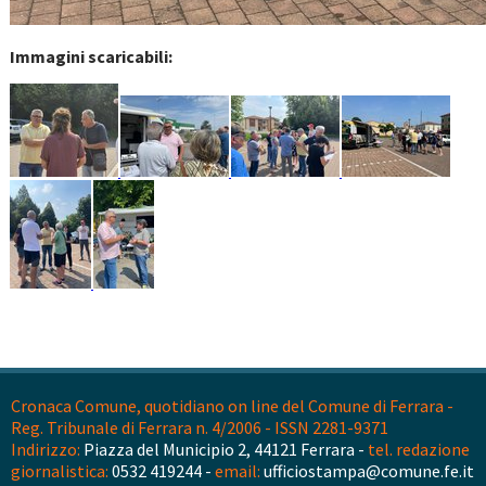
Immagini scaricabili:
Cronaca Comune, quotidiano on line del Comune di Ferrara -
Reg. Tribunale di Ferrara n. 4/2006 - ISSN 2281-9371
Indirizzo:
Piazza del Municipio 2, 44121 Ferrara -
tel. redazione
giornalistica:
0532 419244 -
email:
ufficiostampa@comune.fe.it