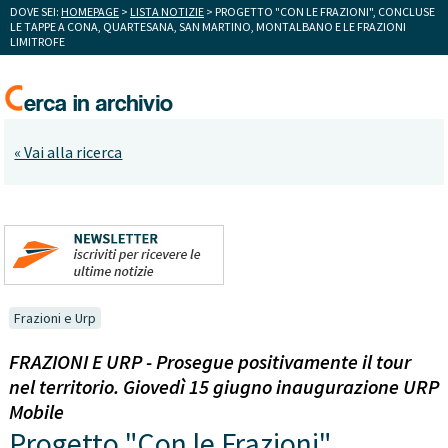
DOVE SEI:
HOMEPAGE
>
LISTA NOTIZIE
> PROGETTO "CON LE FRAZIONI", CONCLUSE
LE TAPPE A CONA, QUARTESANA, SAN MARTINO, MONTALBANO E LE FRAZIONI
LIMITROFE
« Vai alla ricerca
Frazioni e Urp
FRAZIONI E URP - Prosegue positivamente il tour
nel territorio. Giovedì 15 giugno inaugurazione URP
Mobile
Progetto "Con le Frazioni",