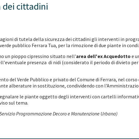
 dei cittadini
ragioni di tutela della sicurezza dei cittadini gli interventi in pro
 verde pubblico Ferrara Tua, per la rimozione di due piante in con
no un pioppo cipressino situato nell'
area dell'ex Acquedotto
e un
ell'eventuale presenza di nidi (considerato il periodo di divieto pe
to del Verde Pubblico e privato del Comune di Ferrara, nel corso d
nte alberature in sostituzione, condividendo con l'Amministrazion
egnalare le piante oggetto degli interventi con cartelli informativi
iviso sul tema.
 Servizio Programmazione Decoro e Manutenzione Urbana)