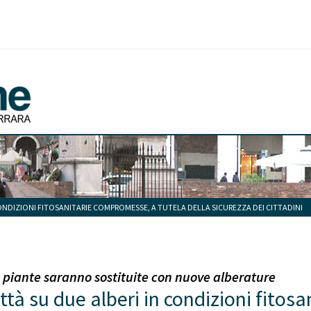
 CONDIZIONI FITOSANITARIE COMPROMESSE, A TUTELA DELLA SICUREZZA DEI CITTADINI
piante saranno sostituite con nuove alberature
città su due alberi in condizioni fito