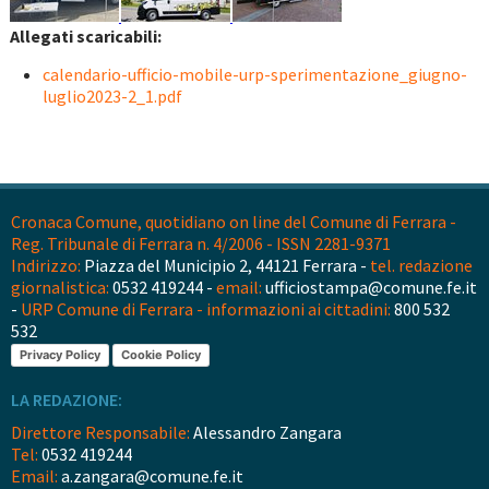
Allegati scaricabili:
calendario-ufficio-mobile-urp-sperimentazione_giugno-
luglio2023-2_1.pdf
Cronaca Comune, quotidiano on line del Comune di Ferrara -
Reg. Tribunale di Ferrara n. 4/2006 - ISSN 2281-9371
Indirizzo:
Piazza del Municipio 2, 44121 Ferrara -
tel. redazione
giornalistica:
0532 419244 -
email:
ufficiostampa@comune.fe.it
-
URP Comune di Ferrara - informazioni ai cittadini:
800 532
532
Privacy Policy
Cookie Policy
LA REDAZIONE:
Direttore Responsabile:
Alessandro Zangara
Tel:
0532 419244
Email:
a.zangara@comune.fe.it