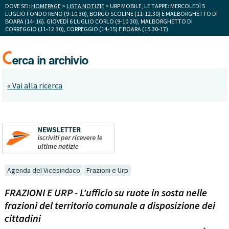
DOVE SEI:
HOMEPAGE
>
LISTA NOTIZIE
> URP MOBILE, LE TAPPE: MERCOLEDÌ 5
LUGLIO FONDO RENO (9-10.30), BORGO SCOLINE (11-12.30) E MALBORGHETTO DI
BOARA (14- 16). GIOVEDÌ 6 LUGLIO CORLO (9-10.30), MALBORGHETTO DI
CORREGGIO (11-12.30), CORREGGIO (14-15) E BOARA (15.30-17)
« Vai alla ricerca
Agenda del Vicesindaco
Frazioni e Urp
FRAZIONI E URP - L'ufficio su ruote in sosta nelle
frazioni del territorio comunale a disposizione dei
cittadini