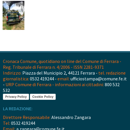
Cronaca Comune, quotidiano on line del Comune di Ferrara -
Reg. Tribunale di Ferrara n. 4/2006 - ISSN 2281-9371
Indirizzo:
Piazza del Municipio 2, 44121 Ferrara -
tel. redazione
giornalistica:
0532 419244 -
email:
ufficiostampa@comune.fe.it
-
URP Comune di Ferrara - informazioni ai cittadini:
800 532
532
Privacy Policy
Cookie Policy
LA REDAZIONE:
Direttore Responsabile:
Alessandro Zangara
Tel:
0532 419244
Email:
a.zangara@comune.fe.it