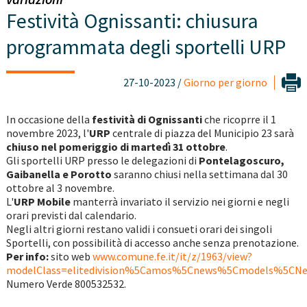
Festività Ognissanti: chiusura
programmata degli sportelli URP
27-10-2023 /
Giorno per giorno
In occasione della
festività di Ognissanti
che ricoprre il 1
novembre 2023, l'
URP
centrale di piazza del Municipio 23 sarà
chiuso nel pomeriggio di martedì 31 ottobre
.
Gli sportelli URP presso le delegazioni di
Pontelagoscuro,
Gaibanella e Porotto
saranno chiusi nella settimana dal 30
ottobre al 3 novembre.
L'
URP Mobile
manterrà invariato il servizio nei giorni e negli
orari previsti dal calendario.
Negli altri giorni restano validi i consueti orari dei singoli
Sportelli, con possibilità di accesso anche senza prenotazione.
Per info:
sito web
www.comune.fe.it/it/z/1963/view?
modelClass=elitedivision%5Camos%5Cnews%5Cmodels%5CNe
Numero Verde 800532532.