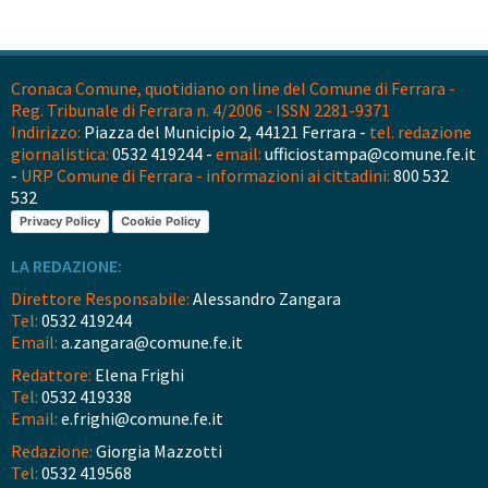
Cronaca Comune, quotidiano on line del Comune di Ferrara -
Reg. Tribunale di Ferrara n. 4/2006 - ISSN 2281-9371
Indirizzo:
Piazza del Municipio 2, 44121 Ferrara -
tel. redazione
giornalistica:
0532 419244 -
email:
ufficiostampa@comune.fe.it
-
URP Comune di Ferrara - informazioni ai cittadini:
800 532
532
Privacy Policy
Cookie Policy
LA REDAZIONE:
Direttore Responsabile:
Alessandro Zangara
Tel:
0532 419244
Email:
a.zangara@comune.fe.it
Redattore:
Elena Frighi
Tel:
0532 419338
Email:
e.frighi@comune.fe.it
Redazione:
Giorgia Mazzotti
Tel:
0532 419568