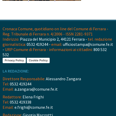
Cronaca Comune, quotidiano on line del Comune di Ferrara -
Reg. Tribunale di Ferrara n. 4/2006 - ISSN 2281-9371
Indirizzo:
Piazza del Municipio 2, 44121 Ferrara -
tel. redazione
giornalistica:
0532 419244 -
email:
ufficiostampa@comune.fe.it
-
URP Comune di Ferrara - informazioni ai cittadini:
800 532
532
Privacy Policy
Cookie Policy
LA REDAZIONE:
Direttore Responsabile:
Alessandro Zangara
Tel:
0532 419244
Email:
a.zangara@comune.fe.it
Redattore:
Elena Frighi
Tel:
0532 419338
Email:
e.frighi@comune.fe.it
Redazione:
Giorgia Mazzotti