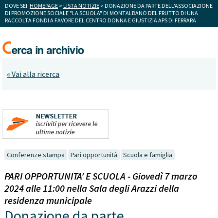
DOVE SEI:
HOMEPAGE
>
LISTA NOTIZIE
> DONAZIONE DA PARTE DELL'ASSOCIAZIONE
DI PROMOZIONE SOCIALE "LA SCUOLA" DI MONTALBANO DEL FRUTTO DI UNA
RACCOLTA FONDI A FAVORE DEL CENTRO DONNA E GIUSTIZIA APS DI FERRARA
« Vai alla ricerca
Conferenze stampa
Pari opportunità
Scuola e famiglia
PARI OPPORTUNITA' E SCUOLA - Giovedì 7 marzo
2024 alle 11:00 nella Sala degli Arazzi della
residenza municipale
Donazione da parte