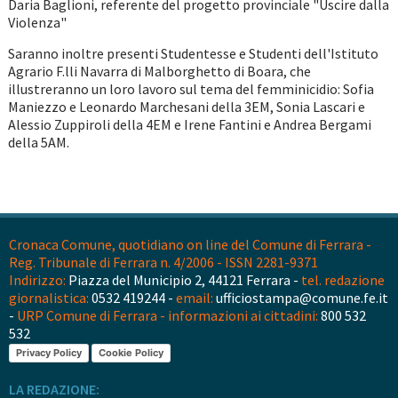
Daria Baglioni, referente del progetto provinciale "Uscire dalla
Violenza"
Saranno inoltre presenti Studentesse e Studenti dell'Istituto
Agrario F.lli Navarra di Malborghetto di Boara, che
illustreranno un loro lavoro sul tema del femminicidio: Sofia
Maniezzo e Leonardo Marchesani della 3EM, Sonia Lascari e
Alessio Zuppiroli della 4EM e Irene Fantini e Andrea Bergami
della 5AM.
Cronaca Comune, quotidiano on line del Comune di Ferrara -
Reg. Tribunale di Ferrara n. 4/2006 - ISSN 2281-9371
Indirizzo:
Piazza del Municipio 2, 44121 Ferrara -
tel. redazione
giornalistica:
0532 419244 -
email:
ufficiostampa@comune.fe.it
-
URP Comune di Ferrara - informazioni ai cittadini:
800 532
532
Privacy Policy
Cookie Policy
LA REDAZIONE: