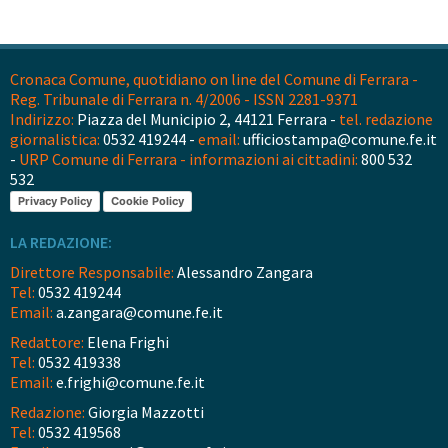
Cronaca Comune, quotidiano on line del Comune di Ferrara -
Reg. Tribunale di Ferrara n. 4/2006 - ISSN 2281-9371
Indirizzo:
Piazza del Municipio 2, 44121 Ferrara -
tel. redazione
giornalistica:
0532 419244 -
email:
ufficiostampa@comune.fe.it
-
URP Comune di Ferrara - informazioni ai cittadini:
800 532
532
Privacy Policy
Cookie Policy
LA REDAZIONE:
Direttore Responsabile:
Alessandro Zangara
Tel:
0532 419244
Email:
a.zangara@comune.fe.it
Redattore:
Elena Frighi
Tel:
0532 419338
Email:
e.frighi@comune.fe.it
Redazione:
Giorgia Mazzotti
Tel:
0532 419568