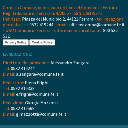
Cronaca Comune, quotidiano on line del Comune di Ferrara -
Reg. Tribunale di Ferrara n. 4/2006 - ISSN 2281-9371
Indirizzo:
Piazza del Municipio 2, 44121 Ferrara -
tel. redazione
giornalistica:
0532 419244 -
email:
ufficiostampa@comune.fe.it
-
URP Comune di Ferrara - informazioni ai cittadini:
800 532
532
Privacy Policy
Cookie Policy
LA REDAZIONE:
Direttore Responsabile:
Alessandro Zangara
Tel:
0532 419244
Email:
a.zangara@comune.fe.it
Redattore:
Elena Frighi
Tel:
0532 419338
Email:
e.frighi@comune.fe.it
Redazione:
Giorgia Mazzotti
Tel:
0532 419568
Email:
g.mazzotti@comune.fe.it