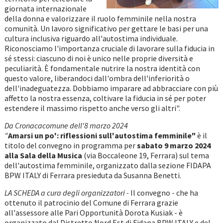
giornata internazionale
della donna e valorizzare il ruolo femminile nella nostra
comunità. Un lavoro significativo per gettare le basi per una
cultura inclusiva riguardo all'autostima individuale.
Riconosciamo l'importanza cruciale di lavorare sulla fiducia in
sé stessi: ciascuno di noi è unico nelle proprie diversità e
peculiarità. È fondamentale nutrire la nostra identità con
questo valore, liberandoci dall'ombra dell'inferiorità o
dell'inadeguatezza. Dobbiamo imparare ad abbracciare con più
affetto la nostra essenza, coltivare la fiducia in sé per poter
estendere il massimo rispetto anche verso gli altri".
Da Cronacacomune dell'8 marzo 2024
"
Amarsi un po': riflessioni sull'autostima femminile"
è il
titolo del convegno in programma per
sabato 9 marzo 2024
alla Sala della Musica
(via Boccaleone 19, Ferrara) sul tema
dell'autostima femminile, organizzato dalla sezione FIDAPA
BPW ITALY di Ferrara presieduta da Susanna Benetti.
LA SCHEDA a cura degli organizzatori -
Il convegno - che ha
ottenuto il patrocinio del Comune di Ferrara grazie
all'assessore alle Pari Opportunità Dorota Kusiak - è
organizzato dal Distretto Nord Est di Fidapa BPW ITALY e del